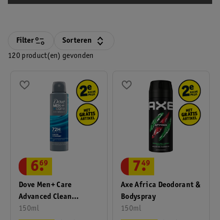
Filter
Sorteren
120 product(en) gevonden
6
.
69
7
.
49
Dove Men+ Care
Axe Africa Deodorant &
Advanced Clean
Bodyspray
Comfort
150ml
150ml