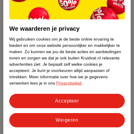
8
.
49
6
.
69
We waarderen je privacy
Axe Fine Fragrance
Dove Men+Care Extra
Wij gebruiken cookies om je de beste online ervaring te
Aqua Bergamot
Fresh Antitranspirant
bieden en om onze website persoonlijker en makkelijker te
Deodorant & Bodyspray
150ml
Spray
150ml
maken.
Zo kunnen we jou de beste acties en aanbiedingen
37
55
tonen en zorgen we dat je ook buiten Kruidvat.nl relevante
advertenties ziet.
Je bepaalt zelf welke cookies je
accepteert.
Je kunt je voorkeuren altijd aanpassen of
intrekken.
Meer informatie over hoe we je gegevens
verwerken lees je in ons
Privacybeleid
.
Accepteer
Weigeren