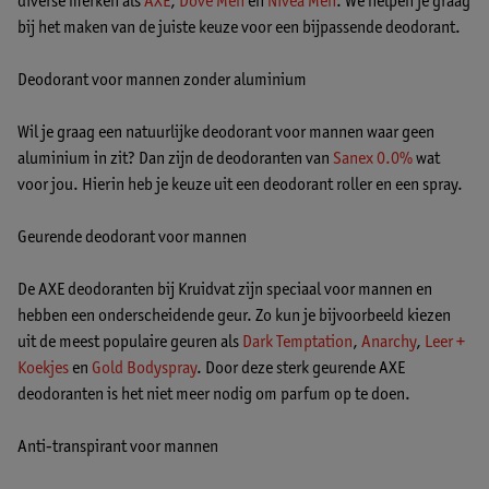
diverse merken als
AXE
,
Dove Men
en
Nivea Men
. We helpen je graag
bij het maken van de juiste keuze voor een bijpassende deodorant.
Deodorant voor mannen zonder aluminium
Wil je graag een natuurlijke deodorant voor mannen waar geen
aluminium in zit? Dan zijn de deodoranten van
Sanex 0.0%
wat
voor jou. Hierin heb je keuze uit een deodorant roller en een spray.
Geurende deodorant voor mannen
De AXE deodoranten bij Kruidvat zijn speciaal voor mannen en
hebben een onderscheidende geur. Zo kun je bijvoorbeeld kiezen
uit de meest populaire geuren als
Dark Temptation
,
Anarchy
,
Leer +
Koekjes
en
Gold Bodyspray
. Door deze sterk geurende AXE
deodoranten is het niet meer nodig om parfum op te doen.
Anti-transpirant voor mannen