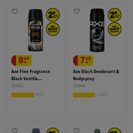
8
.
49
7
.
49
Axe Fine Fragrance
Axe Black Deodorant &
Black Vanilla
Bodyspray
Deodorant Bodyspray
150ml
150ml
53
123