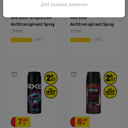
Zelf cookies beheren
7
.
49
7
.
49
Axe Dark Temptation
Axe Gold
Antitranspirant Spray
Antitranspirant Spray
150ml
150ml
39
28
7
.
49
8
.
49