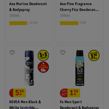
Axe Marine Deodorant
Axe Fine Fragrance
& Bodyspray
Cherry Fizz Deodorant
150ml
Bodyspray
150ml
110
39
van
5
.
69
1
.
50
4
.
19
NIVEA Men Black &
Fa Men Sport
White Invisible
Deodorant & Bodyspray