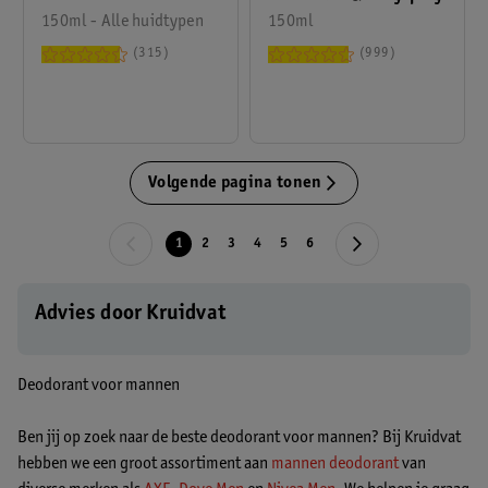
Original
150ml - Alle huidtypen
150ml
Antitranspirant Spray
315
999
Volgende pagina tonen
1
2
3
4
5
6
Advies door Kruidvat
Deodorant voor mannen
Ben jij op zoek naar de beste deodorant voor mannen? Bij Kruidvat
hebben we een groot assortiment aan
mannen deodorant
van