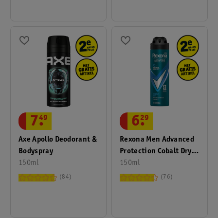
7
.
49
6
.
29
Axe Apollo Deodorant &
Rexona Men Advanced
Bodyspray
Protection Cobalt Dry
150ml
Antitranspirant Spray
150ml
84
76