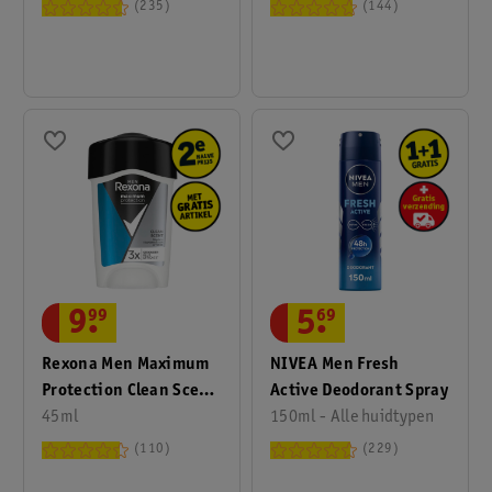
Antitranspirant
235
144
Deodorant Spray
9
.
99
5
.
69
Rexona Men Maximum
NIVEA Men Fresh
Protection Clean Scent
Active Deodorant Spray
Antitranspirant Crème
45ml
150ml - Alle huidtypen
Stick
110
229