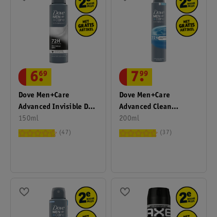
6
.
69
7
.
99
Dove Men+Care
Dove Men+Care
Advanced Invisible Dry
Advanced Clean
Antitranspirant
150ml
Comfort
200ml
Deodorant Spray
Antitranspirant Spray
47
37