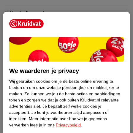
Etiketinformatie
Nature Impact Score
Dit product heeft (nog) geen Nature
Impact Score.
Meer informatie
We waarderen je privacy
Bestel & Bezorginformatie
Wij gebruiken cookies om je de beste online ervaring te
bieden en om onze website persoonlijker en makkelijker te
maken.
Zo kunnen we jou de beste acties en aanbiedingen
Bekijk ook
tonen en zorgen we dat je ook buiten Kruidvat.nl relevante
advertenties ziet.
Je bepaalt zelf welke cookies je
accepteert.
Je kunt je voorkeuren altijd aanpassen of
Meer
Dove Men
Alle Deospray
intrekken.
Meer informatie over hoe we je gegevens
verwerken lees je in ons
Privacybeleid
.
Hoe controleren wij de reviews?