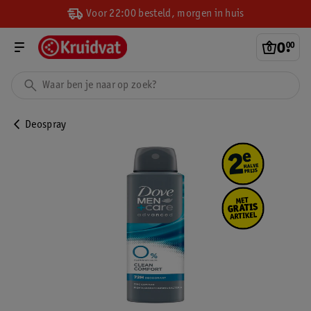
Voor 22:00 besteld, morgen in huis
0
.
00
Deospray