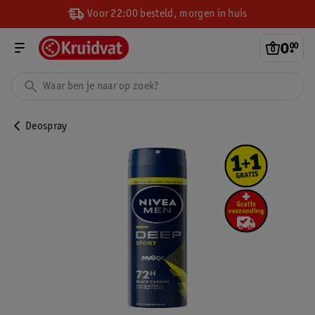
Voor 22:00 besteld, morgen in huis
0
.
00
Deospray