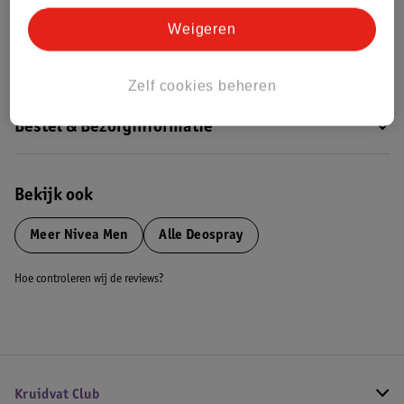
Dit product heeft (nog) geen Nature
Weigeren
Impact Score.
Meer informatie
Zelf cookies beheren
Bestel & Bezorginformatie
Bekijk ook
Meer
Nivea Men
Alle Deospray
Hoe controleren wij de reviews?
Kruidvat Club