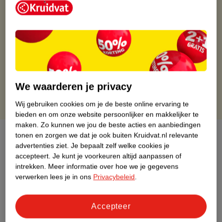
Kruidvat is altijd voordelig
Gratis ophalen in de winkel
Op werkdagen voor 22:00 uur besteld, volgende dag in huis
Gratis thuisbezorgd vanaf 50.00
Gratis retourneren binnen 30 dagen
Gratis punten met je Kruidvat kaart
We waarderen je privacy
Wij gebruiken cookies om je de beste online ervaring te
bieden en om onze website persoonlijker en makkelijker te
maken.
Zo kunnen we jou de beste acties en aanbiedingen
Over dit product
tonen en zorgen we dat je ook buiten Kruidvat.nl relevante
advertenties ziet.
Je bepaalt zelf welke cookies je
accepteert.
Je kunt je voorkeuren altijd aanpassen of
Productinformatie
intrekken.
Meer informatie over hoe we je gegevens
verwerken lees je in ons
Privacybeleid
.
Etiketinformatie
Accepteer
Nature Impact Score