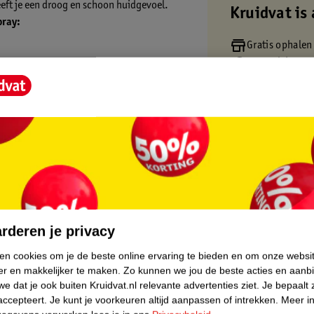
eft je een droog en schoon huidgevoel.
Kruidvat is 
pray:
Gratis ophalen
Op werkdagen v
Gratis thuisbe
Gratis retourn
Gratis punten 
core.
rderen je privacy
ken cookies om je de beste online ervaring te bieden en om onze websi
er en makkelijker te maken.
Zo kunnen we jou de beste acties en aanb
e dat je ook buiten Kruidvat.nl relevante advertenties ziet.
Je bepaalt 
accepteert.
Je kunt je voorkeuren altijd aanpassen of intrekken.
Meer in