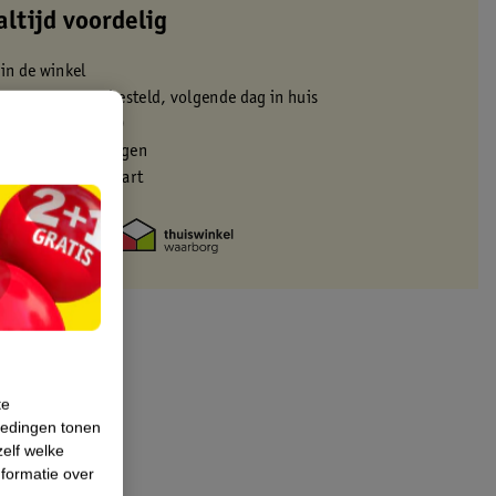
altijd voordelig
 in de winkel
oor 22:00 uur besteld, volgende dag in huis
zorgd vanaf 50.00
eren binnen 30 dagen
met je Kruidvat kaart
te
iedingen tonen
zelf welke
formatie over