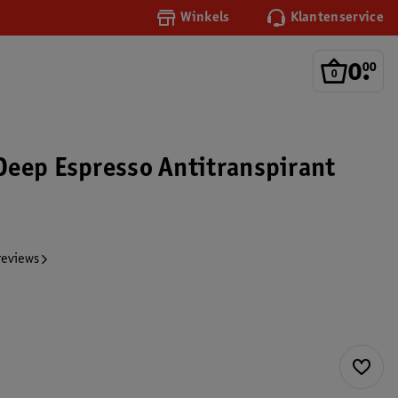
Winkels
Klantenservice
0
.
00
eep Espresso Antitranspirant
reviews