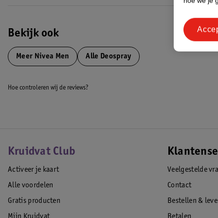
hoe we je 
Acce
Bekijk ook
Meer
Nivea Men
Alle Deospray
Hoe controleren wij de reviews?
Kruidvat Club
Klantense
Activeer je kaart
Veelgestelde vr
Alle voordelen
Contact
Gratis producten
Bestellen & lev
Mijn Kruidvat
Betalen