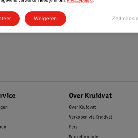
gegevens verwerken lees je in ons
Privacybeleid
.
pteer
Weigeren
Zelf cooki
rvice
Over Kruidvat
agen
Over Kruidvat
Verkopen via Kruidvat
eren
Pers
Winkelformule