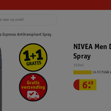
 Espresso Antitranspirant Spray
NIVEA Men D
Spray
150ml
46 
(4.57/5)
6
.
49