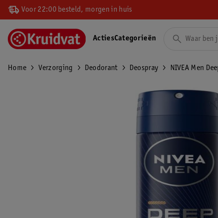
Voor 22:00 besteld, morgen in huis
Acties
Categorieën
Home
Verzorging
Deodorant
Deospray
NIVEA Men Deep