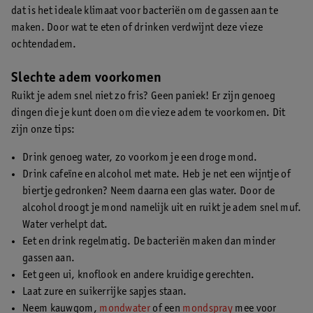
dat is het ideale klimaat voor bacteriën om de gassen aan te
maken. Door wat te eten of drinken verdwijnt deze vieze
ochtendadem.
Slechte adem voorkomen
Ruikt je adem snel niet zo fris? Geen paniek! Er zijn genoeg
dingen die je kunt doen om die vieze adem te voorkomen. Dit
zijn onze tips:
Drink genoeg water, zo voorkom je een droge mond.
Drink cafeïne en alcohol met mate. Heb je net een wijntje of
biertje gedronken? Neem daarna een glas water. Door de
alcohol droogt je mond namelijk uit en ruikt je adem snel muf.
Water verhelpt dat.
Eet en drink regelmatig. De bacteriën maken dan minder
gassen aan.
Eet geen ui, knoflook en andere kruidige gerechten.
Laat zure en suikerrijke sapjes staan.
Neem kauwgom,
mondwater
of een
mondspray
mee voor