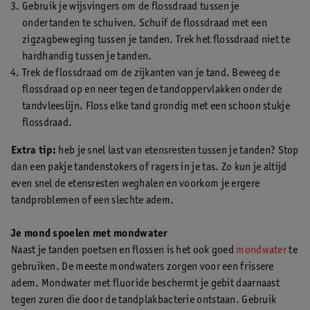
Gebruik je wijsvingers om de flossdraad tussen je
ondertanden te schuiven. Schuif de flossdraad met een
zigzagbeweging tussen je tanden. Trek het flossdraad niet te
hardhandig tussen je tanden.
Trek de flossdraad om de zijkanten van je tand. Beweeg de
flossdraad op en neer tegen de tandoppervlakken onder de
tandvleeslijn. Floss elke tand grondig met een schoon stukje
flossdraad.
Extra tip:
heb je snel last van etensresten tussen je tanden? Stop
dan een pakje tandenstokers of ragers in je tas. Zo kun je altijd
even snel de etensresten weghalen en voorkom je ergere
tandproblemen of een slechte adem.
Je mond spoelen met mondwater
Naast je tanden poetsen en flossen is het ook goed
mondwater
te
gebruiken. De meeste mondwaters zorgen voor een frissere
adem. Mondwater met fluoride beschermt je gebit daarnaast
tegen zuren die door de tandplakbacterie ontstaan. Gebruik