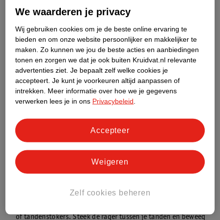
We waarderen je privacy
Leestip:
op
deze pagina lees je nog meer over tanden poetsen
.
Wij gebruiken cookies om je de beste online ervaring te
bieden en om onze website persoonlijker en makkelijker te
Je tanden interdentaal reinigen
maken.
Zo kunnen we jou de beste acties en aanbiedingen
Maak ook regelmatig de ruimtes tussen je tanden schoon,
tonen en zorgen we dat je ook buiten Kruidvat.nl relevante
bijvoorbeeld met
floss of ragers
. Zo verwijder je tandplak en
advertenties ziet.
Je bepaalt zelf welke cookies je
achtergebleven etensresten op moeilijk bereikbare plaatsen.
accepteert.
Je kunt je voorkeuren altijd aanpassen of
intrekken.
Meer informatie over hoe we je gegevens
verwerken lees je in ons
Privacybeleid
.
De fijnste en beste manier om je gebit interdentaal te reinigen is
met
tandenstokers
of ragers. Dit doe je als volgt:
Accepteer
Kies een interdentale rager of tandenstoker die past in de
ruimtes tussen je tanden. Er zijn allerlei maten verkrijgbaar.
Soms kan het zelfs nodig zijn om verschillende maten voor je
Weigeren
gebit te gebruiken. De juiste maat rager beweegt soepel
tussen je tanden en kiezen door. Je moet niet te veel druk
Zelf cookies beheren
hoeven zetten.
Reinig de ruimtes tussen je tanden met de interdentale ragers
of tandenstokers. Steek de rager tussen je tanden en beweeg