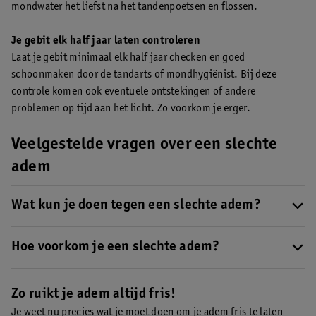
mondwater het liefst na het tandenpoetsen en flossen.
Je gebit elk half jaar laten controleren
Laat je gebit minimaal elk half jaar checken en goed
schoonmaken door de tandarts of mondhygiënist. Bij deze
controle komen ook eventuele ontstekingen of andere
problemen op tijd aan het licht. Zo voorkom je erger.
Veelgestelde vragen over een slechte
adem
Wat kun je doen tegen een slechte adem?
Stinkt je adem
? Zorg dan voor goede mondhygiëne en laat
daarnaast op je eten en drinken. Eet en drink regelmatig, maar
Hoe voorkom je een slechte adem?
laat cafeïne, alcohol en knoflook liever staan. Fris je adem op
Een
slechte adem
voorkom je door goed voor je mond te zorgen.
met een mondspoeling of een handige
mondspray
voor
Poets je tanden twee keer per dag twee minuten lang en ga elk
Zo ruikt je adem altijd fris!
onderweg.
half jaar naar de tandarts. Vergeet daarnaast ook niet om
je tong
Je weet nu precies wat je moet doen om je adem fris te laten