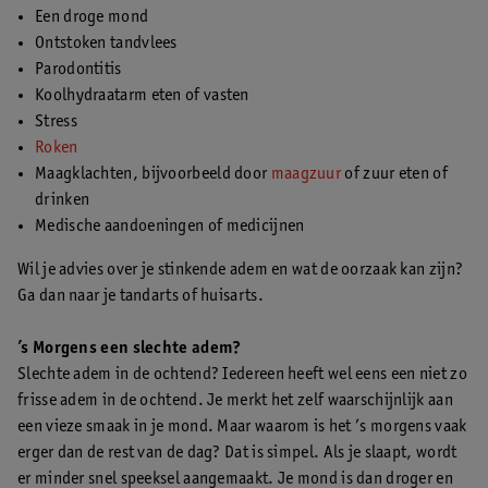
Een droge mond
Ontstoken tandvlees
Parodontitis
Koolhydraatarm eten of vasten
Stress
Roken
Maagklachten, bijvoorbeeld door
maagzuur
of zuur eten of
drinken
Medische aandoeningen of medicijnen
Wil je advies over je stinkende adem en wat de oorzaak kan zijn?
Ga dan naar je tandarts of huisarts.
’s Morgens een slechte adem?
Slechte adem in de ochtend? Iedereen heeft wel eens een niet zo
frisse adem in de ochtend. Je merkt het zelf waarschijnlijk aan
een vieze smaak in je mond. Maar waarom is het ’s morgens vaak
erger dan de rest van de dag? Dat is simpel. Als je slaapt, wordt
er minder snel speeksel aangemaakt. Je mond is dan droger en