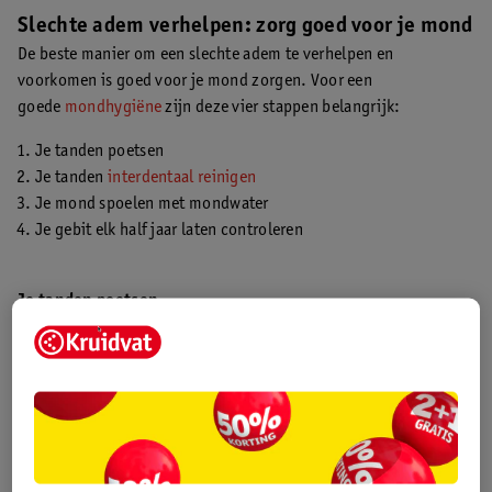
Slechte adem verhelpen: zorg goed voor je mond
De beste manier om een slechte adem te verhelpen en
voorkomen is goed voor je mond zorgen. Voor een
goede
mondhygiëne
zijn deze vier stappen belangrijk:
Je tanden poetsen
Je tanden
interdentaal reinigen
Je mond spoelen met mondwater
Je gebit elk half jaar laten controleren
Je tanden poetsen
Poets je tanden minimaal twee keer per dag en tenminste twee
minuten lang. Vergeet ook niet om
je tong schoon te maken
.
Gebruik een
tandpasta
met antibacteriële ingrediënten en poets
het liefst met een elektrische
tandenborstel
voor de beste
reiniging.
Poetsadvies nodig? Je tandarts of mondhygiënist kan je helpen.