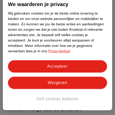
We waarderen je privacy
Kiespijn bij kauwen
Wij gebruiken cookies om je de beste online ervaring te
bieden en om onze website persoonlijker en makkelijker te
Als je kauwt op de kies die pijn doet heb je hier logischerwijs
maken.
Zo kunnen we jou de beste acties en aanbiedingen
meer last van. Waarschijnlijk ga je vanzelf aan de andere kant
tonen en zorgen we dat je ook buiten Kruidvat.nl relevante
advertenties ziet.
Je bepaalt zelf welke cookies je
kauwen om je pijnlijke kies te ontzien. Blijf dit niet te lang doen
accepteert.
Je kunt je voorkeuren altijd aanpassen of
en maak een afspraak met de tandarts als je last hebt van
intrekken.
Meer informatie over hoe we je gegevens
kiespijn
(2).
verwerken lees je in ons
Privacybeleid
.
Oorpijn door kiespijn
Accepteer
Oorpijn
is een stekende, zeurende of kloppende pijn in één of
beide oren. Dit kan meerdere oorzaken hebben. In sommige
Weigeren
gevallen is kiespijn de veroorzaker van je oorpijn. Kiespijn
prikkelt namelijk je zenuw, waardoor de kiespijn door kan
trekken naar je oor
(4).
Zelf cookies beheren
Wanneer moet je naar de tandarts?