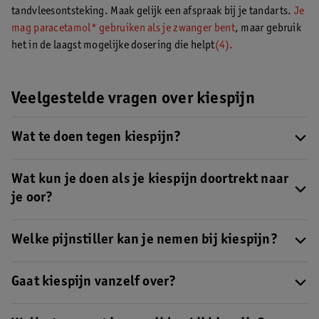
tandvleesontsteking. Maak gelijk een afspraak bij je tandarts.
Je
mag paracetamol* gebruiken als je zwanger bent
, maar gebruik
het in de laagst mogelijke dosering die helpt
(4).
Veelgestelde vragen over kiespijn
Wat te doen tegen kiespijn?
Wat helpt tegen kiespijn? Dat weet de tandarts natuurlijk het
beste. Maak daarom een afspraak met je tandarts als je last hebt
Wat kun je doen als je kiespijn doortrekt naar
van kiespijn. Om je kiespijn te verlichten kun je eventueel
een
je oor?
pijnstiller nemen
.
Je kunt bij kiespijn ook last krijgen van oorpijn
. Heb je hier last
van? Neem dan contact op met je tandarts.
Welke pijnstiller kan je nemen bij kiespijn?
Overleg dit altijd met je huisarts of tandarts. Die kan namelijk
het beste inschatten wat er aan de hand is.
Gaat kiespijn vanzelf over?
Bekijk hier ons advies
over het gebruik van pijnstillers.
Kiespijn kan soms vanzelf afnemen, maar de onderliggende