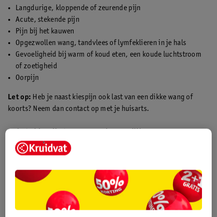
Langdurige, kloppende of zeurende pijn
Acute, stekende pijn
Pijn bij het kauwen
Opgezwollen wang, tandvlees of lymfeklieren in je hals
Gevoeligheid bij warm of koud eten, een koude luchtstroom
of zoetigheid
Oorpijn
Let op:
Heb je naast kiespijn ook last van een dikke wang of
koorts? Neem dan contact op met je huisarts.
Je hebt kiespijn boven en onder tegelijk
Het kan zijn dat je kiespijn zich voor je gevoel verplaatst en
uitstraalt naar andere tanden en kiezen. Hierdoor kan je hele
kaak pijnlijk zijn en heb je zowel boven als onder last. De
tandarts kan zien waar de pijn vandaan komt. Daarom is het
verstandig om een afspraak te maken met de tandarts als je last
hebt van kiespijn.