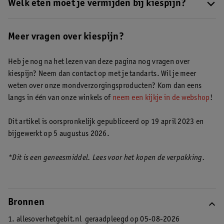
oorzaak verdwijnt meestal niet zonder behandeling. Blijf dus
Welk eten moet je vermijden bij kiespijn?
niet te lang lopen met je kiespijn en maak een afspraak bij je
Probeer bij kiespijn hete of koude dranken te vermijden. Let
tandarts. We hebben een aantal
tips bij kiespijn
op een rij gezet
verder ook op met zure dranken en hard eten zoals stokbrood.
Meer vragen over kiespijn?
die je kunt volgen totdat je bij je tandarts terecht kunt.
Deze kun je beter laten staan.
Ontdek hier meer tips bij kiespijn.
Heb je nog na het lezen van deze pagina nog vragen over
kiespijn? Neem dan contact op met je tandarts. Wil je meer
weten over onze mondverzorgingsproducten? Kom dan eens
langs in één van onze winkels of
neem een kijkje in de webshop
!
Dit artikel is oorspronkelijk gepubliceerd op 19 april 2023 en
bijgewerkt op 5 augustus 2026.
*Dit is een geneesmiddel. Lees voor het kopen de verpakking.
Bronnen
1. allesoverhetgebit.nl
geraadpleegd op 05-08-2026