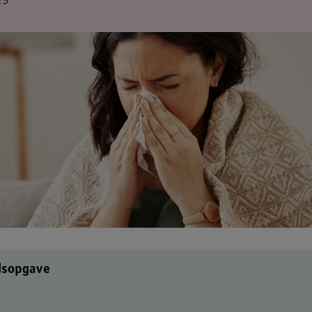
25
dsopgave