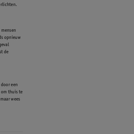
rlichten.
10 mensen
eds opnieuw
geval
st de
 door een
 om thuis te
, maar wees