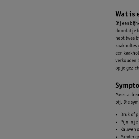
Wat is 
Bij een bij
doordat je b
hebt twee b
kaakholtes
een kaakholt
verkouden be
op je gezic
Sympto
Meestal ben
bij. Die sy
Druk of p
Pijn in j
Kauwen of
Minder g