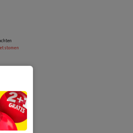
lachten
oet stomen
n elk geval
 voordat je
elpen om te