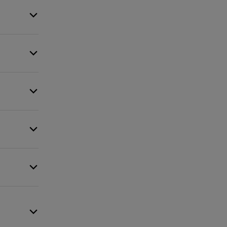
at komt
m anderen
n je stomen,
ger klachten