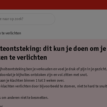
 te verlichten
lteontsteking: dit kun je doen om je
en te verlichten
ijholteontsteking ben je verkouden en voel je druk of pijn in je gezicht
doordat je bijholtes ontstoken zijn en vol zitten met snot.
aan je klachten binnen 1 tot 3 weken over.
e klachten verlichten door bijvoorbeeld te stomen, niet te hard te snui
is om anderen niet te besmetten.