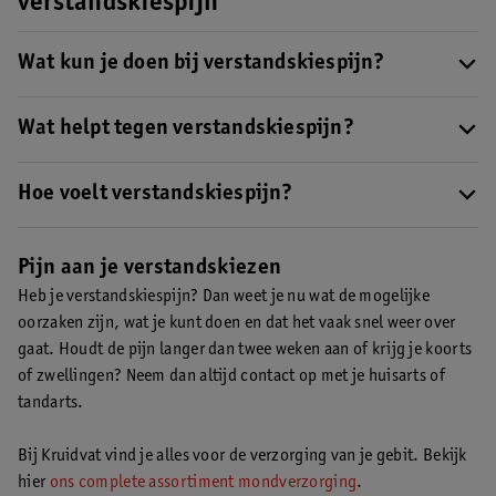
verstandskiespijn
Wat kun je doen bij verstandskiespijn?
Heb je verstandskiespijn? Dan gaat dit vaak binnen enkele dagen
over. De pijn kan worden veroorzaakt door het doorkomen van je
Wat helpt tegen verstandskiespijn?
verstandskies. Om de pijn te stillen kan je
paracetamol
* slikken.
Wat helpt tegen verstandskiespijn is afhankelijk van de oorzaak
Houdt de pijn aan of wordt hij erger? Neem dan altijd contact op
van de pijn. Wordt de pijn veroorzaakt door een ontsteking of
Hoe voelt verstandskiespijn?
met je tandarts of huisarts.
slechte mondverzorging, dan is het van belang
je mond goed te
Verstandskiespijn is een vervelende en zeurende pijn achter in je
verzorgen
.
mond. De pijn gaat normaliter weg na een dag. Heb je na twee
Pijn aan je verstandskiezen
Komt de pijn doordat je verstandskies aan het doorkomen is, dan
weken nog steeds pijn? Neem dan contact op met je huisarts of
Heb je verstandskiespijn? Dan weet je nu wat de mogelijke
kan je
paracetamol
* nemen. Let daarbij wel op dat deze pijn
tandarts.
oorzaken zijn, wat je kunt doen en dat het vaak snel weer over
binnen enkele dagen weer weg moet zijn. Blijf je pijn voelen?
gaat. Houdt de pijn langer dan twee weken aan of krijg je koorts
Neem dan contact op met je huisarts of tandarts.
of zwellingen? Neem dan altijd contact op met je huisarts of
Wordt de pijn veroorzaakt door een gaatje in de tanden, dan kan
tandarts.
de tandarts je helpen door bijvoorbeeld het trekken van de
verstandskies.
Bij Kruidvat vind je alles voor de verzorging van je gebit. Bekijk
hier
ons complete assortiment mondverzorging
.