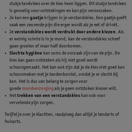
stukje tandvlees over de kies heen liggen. Dit stukje tandvlees
is gevoelig voor ontstekingen en kan pijn veroorzaken.
Je kan een
gaatje
krijgen in je verstandskies. Een gaatje geeft
vaak een zeurende pijn die erger wordt als je eet of drinkt.
Je
verstandskies wordt verdrukt door andere kiezen
. Als
er weinig ruimte is in je mond, kan de verstandskies scheef
gaan groeien of maar half doorkomen.
Slechte hygiëne
kan soms de oorzaak zijn van de pijn. De
kies kan gaan ontsteken als hij niet goed wordt
schoongemaakt. Het kan ook zijn dat je de kies niet goed kan
schoonmaken met je tandenborstel, omdat je er slecht bij
kan. Het is dus van belang te zorgen voor
goede
mondverzorging
als je geen ontstoken kiezen wilt.
Het
trekken van een verstandskies
kan ook voor
vervelende pijn zorgen.
Twijfel je over je klachten, raadpleeg dan altijd je tandarts of
huisarts.