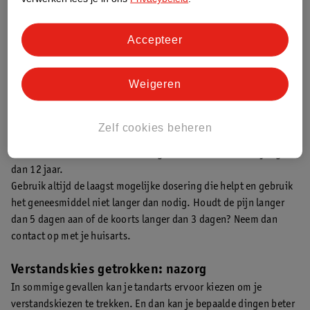
Accepteer
Weigeren
Zelf cookies beheren
Tussen twee innamen moet minimaal 4 uur zitten.
Paracetamol met coffeïne is niet geschikt voor kinderen jonger
dan 12 jaar.
Gebruik altijd de laagst mogelijke dosering die helpt en gebruik
het geneesmiddel niet langer dan nodig. Houdt de pijn langer
dan 5 dagen aan of de koorts langer dan 3 dagen? Neem dan
contact op met je huisarts.
Verstandskies getrokken: nazorg
In sommige gevallen kan je tandarts ervoor kiezen om je
verstandskiezen te trekken. En dan kan je bepaalde dingen beter