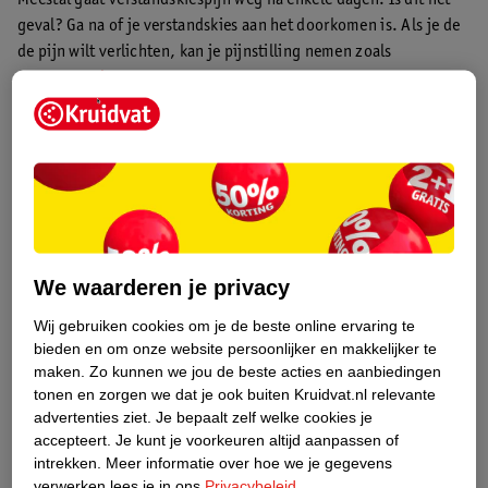
geval? Ga na of je verstandskies aan het doorkomen is. Als je de
de pijn wilt verlichten, kan je pijnstilling nemen zoals
paracetamol
*.
Krijg je koorts, een zwelling of problemen met slikken? Neem
dan altijd contact op met je tandarts. Hij of zij kan beoordelen
waar de pijn door veroorzaakt wordt en een behandelplan
opstellen. Houdt de pijn langer dan twee weken aan? Neem dan
ook contact op met je huisarts of tandarts.
We waarderen je privacy
Wij gebruiken cookies om je de beste online ervaring te
bieden en om onze website persoonlijker en makkelijker te
maken.
Zo kunnen we jou de beste acties en aanbiedingen
tonen en zorgen we dat je ook buiten Kruidvat.nl relevante
advertenties ziet.
Je bepaalt zelf welke cookies je
accepteert.
Je kunt je voorkeuren altijd aanpassen of
intrekken.
Meer informatie over hoe we je gegevens
verwerken lees je in ons
Privacybeleid
.