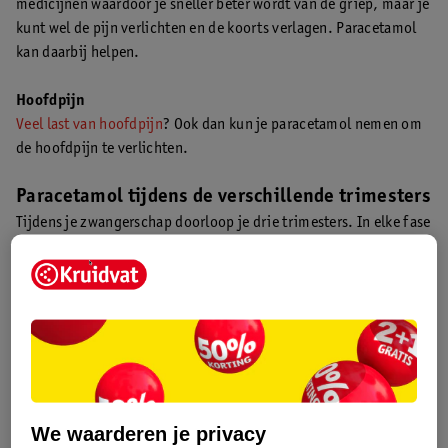
medicijnen waardoor je sneller beter wordt van de griep, maar je
kunt wel de pijn verlichten en de koorts verlagen. Paracetamol
kan daarbij helpen.
Hoofdpijn
Veel last van hoofdpijn
? Ook dan kun je paracetamol nemen om
de hoofdpijn te verlichten.
Paracetamol tijdens de verschillende trimesters
Tijdens je zwangerschap doorloop je drie trimesters. In elke fase
van je zwangerschap kun je te maken krijgen met andere
klachten, zoals hoofdpijn, spierpijn of rugpijn. Heb je pijn of
koorts? Dan vraag je je misschien af of je paracetamol kunt
gebruiken. Hieronder lees je meer over het gebruik van
paracetamol per trimester.
*Dit is een geneesmiddel. Lees voor het kopen de verpakking.
We waarderen je privacy