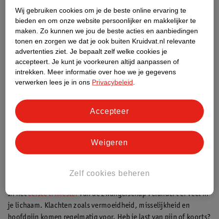
Wij gebruiken cookies om je de beste online ervaring te
bieden en om onze website persoonlijker en makkelijker te
maken.
Zo kunnen we jou de beste acties en aanbiedingen
tonen en zorgen we dat je ook buiten Kruidvat.nl relevante
advertenties ziet.
Je bepaalt zelf welke cookies je
accepteert.
Je kunt je voorkeuren altijd aanpassen of
intrekken.
Meer informatie over hoe we je gegevens
verwerken lees je in ons
Privacybeleid
.
Accepteer
Weigeren
Zelf cookies beheren
Eerste trimester
In het
eerste trimester
van de zwangerschap verandert er veel in
je lichaam. Klachten zoals vermoeidheid, misselijkheid en
hoofdpijn komen regelmatig voor. Heb je last van pijn of koorts?