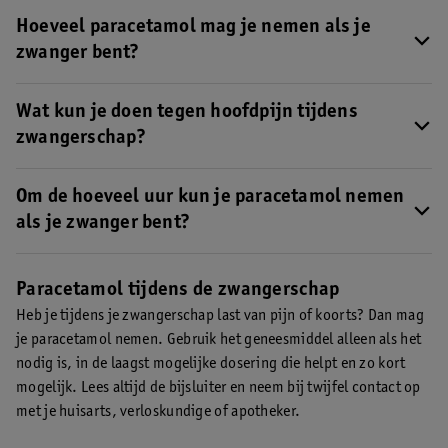
Ja, je mag paracetamol nemen als je zwanger bent.
Maar gebruik
het geneesmiddel alleen als het nodig is, in de laagst mogelijke
Hoeveel paracetamol mag je nemen als je
dosering die helpt en zo kort mogelijk.
zwanger bent?
Als je zwanger bent geldt hetzelfde advies voor paracetamol als
wanneer je niet zwanger bent. Per keer kun je één of twee
Wat kun je doen tegen hoofdpijn tijdens
tabletten van deze pijnstiller nemen, meestal is dit 500 tot 1000
zwangerschap?
milligram.
De maximale dosering is 3000 milligram per dag. Dit
Ook tijdens je zwangerschap kun je last krijgen van hoofdpijn
.
komt vaak overeen met 6 tabletten.
Wordt je hoofdpijn je te veel? Dan kun je paracetamol innemen.
Om de hoeveel uur kun je paracetamol nemen
Neem bij twijfel altijd contact op met je arts of verloskundige.
als je zwanger bent?
Tussen twee doseringen moet minimaal 4 uur zitten.
Houd je
daarbij altijd aan de maximale dagdosering van 6 tabletten van
Paracetamol tijdens de zwangerschap
500 mg.
Heb je tijdens je zwangerschap last van pijn of koorts? Dan mag
je paracetamol nemen. Gebruik het geneesmiddel alleen als het
nodig is, in de laagst mogelijke dosering die helpt en zo kort
mogelijk. Lees altijd de bijsluiter en neem bij twijfel contact op
met je huisarts, verloskundige of apotheker.