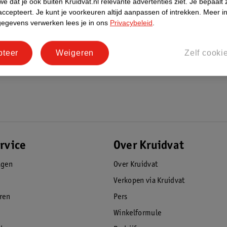
e dat je ook buiten Kruidvat.nl relevante advertenties ziet.
Je bepaalt 
 met liefde verzorgd.
accepteert.
Je kunt je voorkeuren altijd aanpassen of intrekken.
Meer in
gegevens verwerken lees je in ons
Privacybeleid
.
pteer
Weigeren
Zelf cooki
00 mg Echinacea t.o.v. 490 mg in de
ruik de gebruiksaanwijzin
rvice
Over Kruidvat
agen
Over Kruidvat
Verkopen via Kruidvat
eren
Pers
Winkelformule