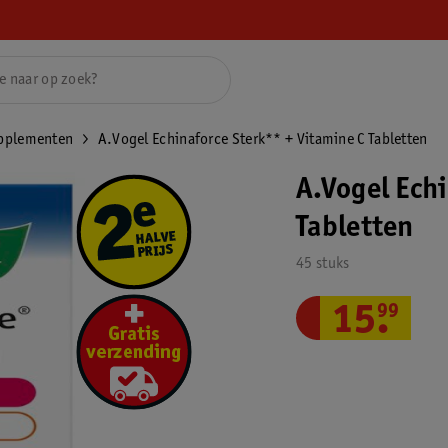
upplementen
A.Vogel Echinaforce Sterk** + Vitamine C Tabletten
A.Vogel Ech
Tabletten
45 stuks
15
.
99