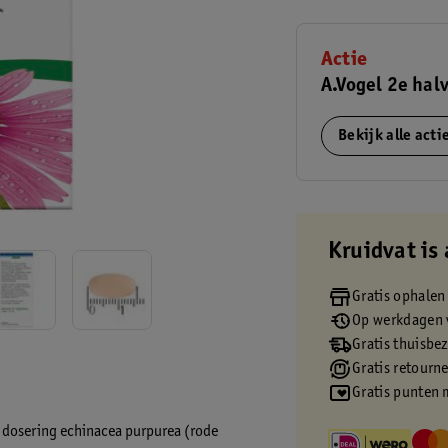
Actie
A.Vogel 2e halv
Bekijk alle act
Kruidvat is 
Gratis ophalen
Op werkdagen v
Gratis thuisbe
Gratis retourn
Gratis punten 
e dosering echinacea purpurea (rode