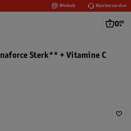
Winkels
Klantenservice
0
.
00
inaforce Sterk** + Vitamine C