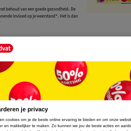
het behoud van een goede gezondheid. De
nende invloed op je weerstand*. Het is dan
C.
tten:
en?
core.
tamine C met een natuurlijke framboossmaak
rderen je privacy
ken cookies om je de beste online ervaring te bieden en om onze websi
er en makkelijker te maken.
Zo kunnen we jou de beste acties en aanb
n de ecologische A.Vogel tuinen worden de