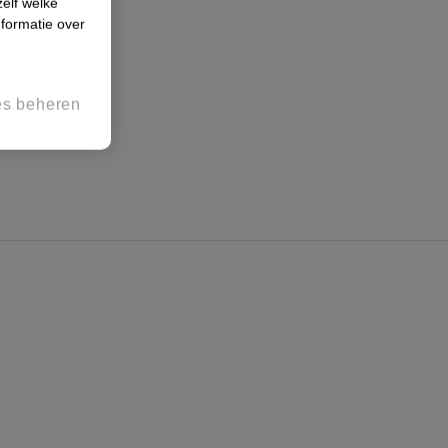
zelf welke
formatie over
es beheren