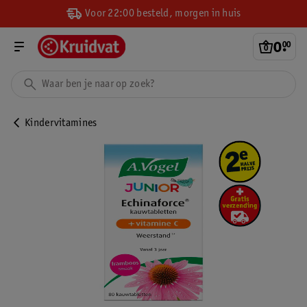
Voor 22:00 besteld, morgen in huis
0
.
00
Kindervitamines