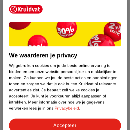
Etiketinformatie
Nature Impact Score
Dit product heeft (nog) geen Nature
Impact Score.
Meer informatie
We waarderen je privacy
Wij gebruiken cookies om je de beste online ervaring te
Bestel & Bezorginformatie
bieden en om onze website persoonlijker en makkelijker te
maken.
Zo kunnen we jou de beste acties en aanbiedingen
tonen en zorgen we dat je ook buiten Kruidvat.nl relevante
advertenties ziet.
Je bepaalt zelf welke cookies je
Bekijk ook
accepteert.
Je kunt je voorkeuren altijd aanpassen of
intrekken.
Meer informatie over hoe we je gegevens
Meer
A.Vogel
Alle Weerstand en energie
verwerken lees je in ons
Privacybeleid
.
Accepteer