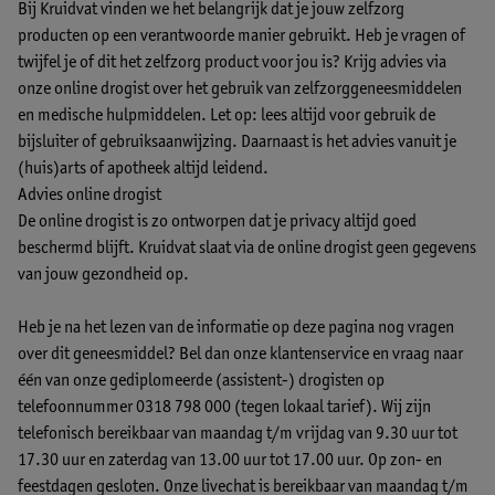
Bij Kruidvat vinden we het belangrijk dat je jouw zelfzorg
producten op een verantwoorde manier gebruikt. Heb je vragen of
twijfel je of dit het zelfzorg product voor jou is? Krijg advies via
onze online drogist over het gebruik van zelfzorggeneesmiddelen
en medische hulpmiddelen. Let op: lees altijd voor gebruik de
bijsluiter of gebruiksaanwijzing. Daarnaast is het advies vanuit je
(huis)arts of apotheek altijd leidend.
Advies online drogist
De online drogist is zo ontworpen dat je privacy altijd goed
beschermd blijft. Kruidvat slaat via de online drogist geen gegevens
van jouw gezondheid op.
Heb je na het lezen van de informatie op deze pagina nog vragen
over dit geneesmiddel? Bel dan onze klantenservice en vraag naar
één van onze gediplomeerde (assistent-) drogisten op
telefoonnummer 0318 798 000 (tegen lokaal tarief). Wij zijn
telefonisch bereikbaar van maandag t/m vrijdag van 9.30 uur tot
17.30 uur en zaterdag van 13.00 uur tot 17.00 uur. Op zon- en
feestdagen gesloten.
Onze livechat
is bereikbaar van maandag t/m