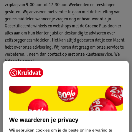
vrijdag van 9.00 uur tot 17.30 uur. Weekenden en feestdagen
gesloten. Wij adviseren niet verder te gaan met de bestelling van
geneesmiddelen wanneer je vragen nog onbeantwoord zijn.
Gecertificeerde winkels en webshops met de Groene Plus doen er
alles aan om hun klanten juist en deskundig te adviseren over
zelfzorggeneesmiddelen. Het kan altijd gebeuren dat je een klacht
hebt over onze advisering. Wij horen dat graag om onze service te
verbeteren, ,
neem dan contact op met onze klantenservice.
We
helpen je graag!
We waarderen je privacy
Wij gebruiken cookies om je de beste online ervaring te