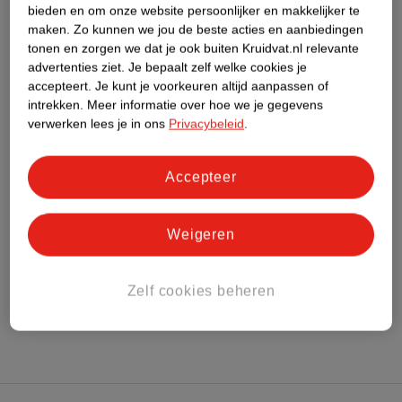
bieden en om onze website persoonlijker en makkelijker te
maken.
Zo kunnen we jou de beste acties en aanbiedingen
Nature Impact Score
tonen en zorgen we dat je ook buiten Kruidvat.nl relevante
advertenties ziet.
Je bepaalt zelf welke cookies je
Dit product heeft (nog) geen Nature
accepteert.
Je kunt je voorkeuren altijd aanpassen of
Impact Score.
intrekken.
Meer informatie over hoe we je gegevens
Meer informatie
verwerken lees je in ons
Privacybeleid
.
Accepteer
Bestel & Bezorginformatie
Weigeren
Bekijk ook
Meer
A.Vogel
Alle Prostaatsupplementen
Zelf cookies beheren