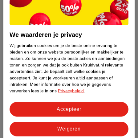
32
.
99
10
.
95
Optimum Nutrition
Verkoop via partner
We waarderen je privacy
Whey Vanilla Protein
Mambo Max Pilates Bal
Powder
870g
Wij gebruiken cookies om je de beste online ervaring te
Zwart, 25 - 27 cm
bieden en om onze website persoonlijker en makkelijker te
4
maken.
Zo kunnen we jou de beste acties en aanbiedingen
tonen en zorgen we dat je ook buiten Kruidvat.nl relevante
advertenties ziet.
Je bepaalt zelf welke cookies je
accepteert.
Je kunt je voorkeuren altijd aanpassen of
intrekken.
Meer informatie over hoe we je gegevens
verwerken lees je in ons
Privacybeleid
.
Accepteer
Weigeren