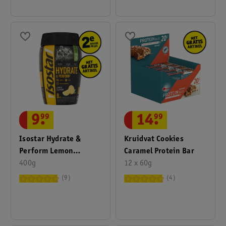
9
.
99
14
.
99
Isostar Hydrate &
Kruidvat Cookies
Perform Lemon
Caramel Protein Bar
Sportdrink Poeder
400g
12 x 60g
9
4