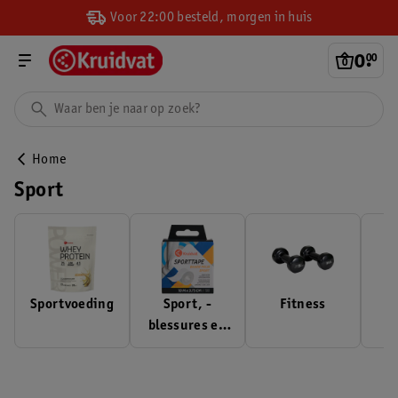
Voor 22:00 besteld, morgen in huis
0
.
00
Home
Sport
Sportvoeding
Sport, -
Fitness
blessures en
herstel