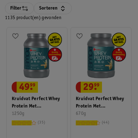
Filter
Sorteren
1135 product(en) gevonden
49
.
99
29
.
99
Kruidvat Perfect Whey
Kruidvat Perfect Whey
Protein Met
Protein Met
Vanillesmaak
1250g
Vanillesmaak
670g
35
44