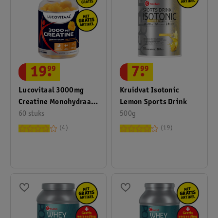
19
.
99
7
.
99
Lucovitaal 3000mg
Kruidvat Isotonic
Creatine Monohydraat
Lemon Sports Drink
Gummies
60 stuks
500g
4
19