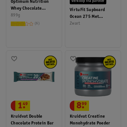
Optimum Nutrition
Verkoop via partner
Whey Chocolate
VirtuFit Supboard
Protein Powder
899g
Ocean 275 Met
Accessoires En
Zwart
6
Draagtas
1
.
49
8
.
99
Kruidvat Double
Kruidvat Creatine
Chocolate Protein Bar
Monohydrate Poeder