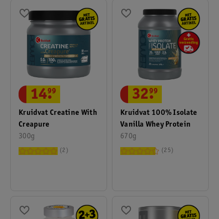
14
.
99
32
.
99
Kruidvat Creatine With
Kruidvat 100% Isolate
Creapure
Vanilla Whey Protein
300g
670g
2
25