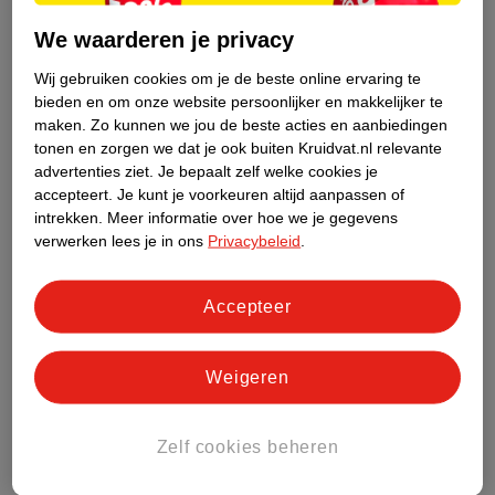
beneden in hurkpositie met je handen voor je op de grond.
We waarderen je privacy
Schop je benen naar achteren terwijl je je lichaam in een
Wij gebruiken cookies om je de beste online ervaring te
plankpositie houdt. Je kunt het jezelf extra moeilijk maken door
bieden en om onze website persoonlijker en makkelijker te
nu een push-up te doen, maar je kunt ook gewoon weer
maken.
Zo kunnen we jou de beste acties en aanbiedingen
terugspringen naar een hurkpositie en van daaruit omhoog
tonen en zorgen we dat je ook buiten Kruidvat.nl relevante
springen met je handen boven je hoofd. Herhaal dit 40 seconden
advertenties ziet.
Je bepaalt zelf welke cookies je
lang zo vaak mogelijk.
accepteert.
Je kunt je voorkeuren altijd aanpassen of
intrekken.
Meer informatie over hoe we je gegevens
3. Planking
verwerken lees je in ons
Privacybeleid
.
Planking is een eenvoudige maar heel effectieve oefening die
gebruikmaakt van je eigen lichaamsgewicht om vooral je romp
Accepteer
te versterken.
Begin in de push-uppositie met je handen direct onder je
Weigeren
schouders en je tenen stevig op de grond. Houd 40 seconden
lang je armen gestrekt en je rug recht. Span je romp aan voor
Zelf cookies beheren
een optimaal effect.