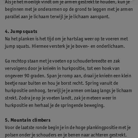
Als je het moeilijk vindt om je armen gestrekt te houden, kun je
beginnen met je onderarmen op de grond te leggen met je armen
parallel aan je lichaam terwijl je je lichaam aanspant.
4. Jump squats
Na het planken is het tijd om je hartslag weer op te voeren met
jump squats. Hiermee versterk je je boven- en onderlichaam.
Ga rechtop staan met je voeten op schouderbreedte en zak
vervolgens door je knieën in hurkpositie, tot een hoek van
ongeveer 90 graden. Span je romp aan, draai je knieën een klein
beetje naar buiten en hou je borst recht. Spring vanuit de
hurkpositie omhoog, terwijl je je armen omlaag langs je lichaam
strekt. Zodra je op je voeten landt, zak je meteen weer in
hurkpositie en herhaal je de springende beweging.
5. Mountain climbers
Voor de laatste ronde begin je in de hoge plankingpositie met je
polsen onder je schouders en je benen naar achteren gestrekt.