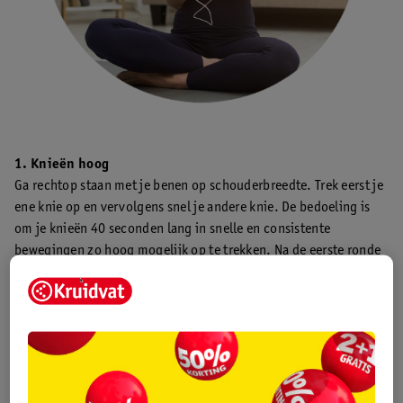
1. Knieën hoog
Ga rechtop staan met je benen op schouderbreedte. Trek eerst je
ene knie op en vervolgens snel je andere knie. De bedoeling is
om je knieën 40 seconden lang in snelle en consistente
bewegingen zo hoog mogelijk op te trekken. Na de eerste ronde
merk je dat je het warm krijgt en dat je hartslag oploopt.
2. Burpees
Of je ze nu leuk vindt of niet, burpees zijn heel effectief om je
armen, rug, borst, billen en romp te trainen.
Zo doe je een klassieke burpee: ga rechtop staan en zak naar