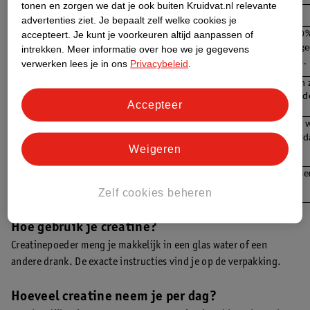
tonen en zorgen we dat je ook buiten Kruidvat.nl relevante
Voordelen
Nadelen
advertenties ziet.
Je bepaalt zelf welke cookies je
Creatine verhoogt de fysieke prestaties in 
Bij ongeveer 30
accepteert.
Je kunt je voorkeuren altijd aanpassen of
opeenvolgende reeksen korte, hoogintensieve 
extra creatine ge
intrekken.
Meer informatie over hoe we je gegevens
oefeningen*.
sportprestaties.
verwerken lees je in ons
Privacybeleid
.
Vooral geschikt voor sporters die korte, 
Bij duursporten z
hoogintensieve inspanningen leveren, zoals 
effecten gevond
Accepteer
sprinten en krachttraining.
Creatine komt van nature voor in je lichaam en 
Je kunt tijdelij
is ook aanwezig in vlees en vis.
tot 2 kilo) doord
Weigeren
vasthoudt.
Sommige mensen 
darmklachten.
Zelf cookies beheren
Hoe gebruik je creatine?
Creatinepoeder meng je makkelijk in een glas water of een
andere drank. De exacte instructies vind je op de verpakking.
Hoeveel creatine neem je per dag?