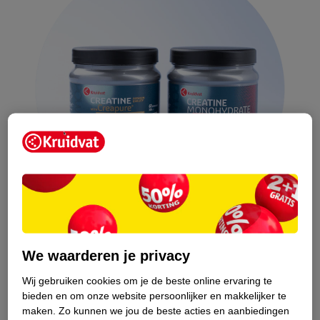
We waarderen je privacy
Voor- en nadelen van creatine
Wij gebruiken cookies om je de beste online ervaring te
Twijfel je of creatine bij jou past? Dan is het handig om de
bieden en om onze website persoonlijker en makkelijker te
voordelen en nadelen op een rij te zetten (
1
).
maken.
Zo kunnen we jou de beste acties en aanbiedingen