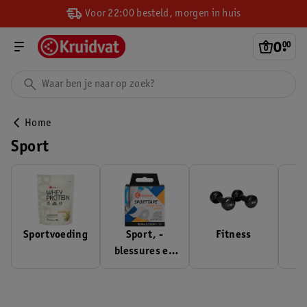
Voor 22:00 besteld, morgen in huis
0
.
00
Home
Sport
Sportvoeding
Sport, -
Fitness
blessures en
herstel