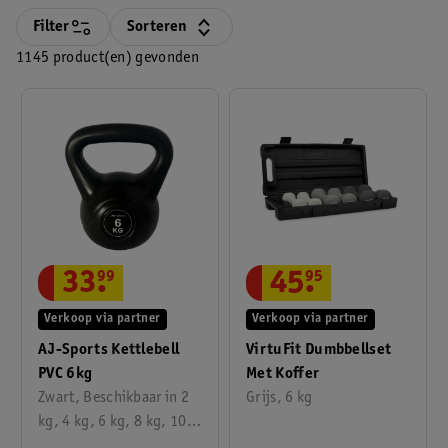
Filter
Sorteren
1145 product(en) gevonden
33
.
99
45
.
95
Verkoop via partner
Verkoop via partner
AJ-Sports Kettlebell
VirtuFit Dumbbellset
PVC 6kg
Met Koffer
Zwart, Beschikbaar in 2
Grijs, 6 kg
kg, 4 kg, 6 kg, 8 kg, 10
kg, 12 kg, 14 kg, 16 kg,