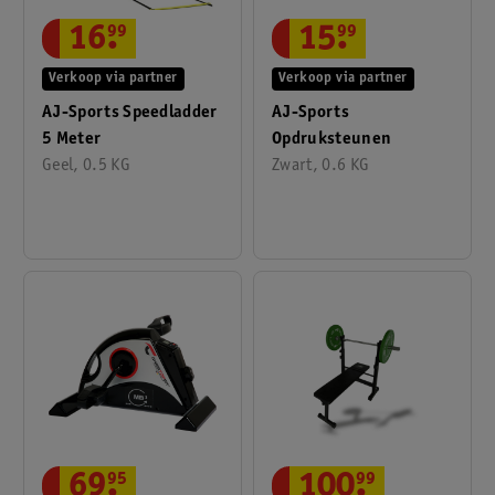
16
.
99
15
.
99
Verkoop via partner
Verkoop via partner
AJ-Sports Speedladder
AJ-Sports
5 Meter
Opdruksteunen
Geel, 0.5 KG
Zwart, 0.6 KG
69
.
95
100
.
99