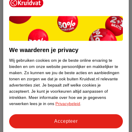
167
.
99
22
.
95
Verkoop via partner
Verkoop via partner
We waarderen je privacy
AJ-Sports
VirtuFit Kettlebell
Wij gebruiken cookies om je de beste online ervaring te
Halterschijven
Zilver, 4kg
bieden en om onze website persoonlijker en makkelijker te
Gietijzer (2 Stuks)
Multi, 50 KG
maken.
Zo kunnen we jou de beste acties en aanbiedingen
tonen en zorgen we dat je ook buiten Kruidvat.nl relevante
advertenties ziet.
Je bepaalt zelf welke cookies je
accepteert.
Je kunt je voorkeuren altijd aanpassen of
intrekken.
Meer informatie over hoe we je gegevens
verwerken lees je in ons
Privacybeleid
.
Accepteer