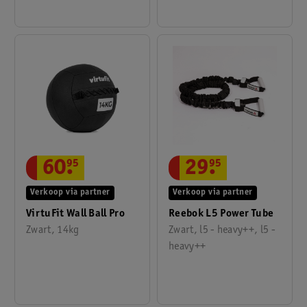
29
.
95
60
.
95
Verkoop via partner
Verkoop via partner
Reebok L5 Power Tube
VirtuFit Wall Ball Pro
Zwart, l5 - heavy++, l5 -
Zwart, 14kg
heavy++