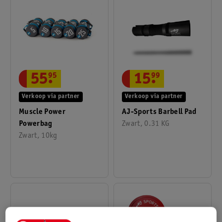
55
.
95
15
.
99
Verkoop via partner
Verkoop via partner
Muscle Power
AJ-Sports Barbell Pad
Powerbag
Zwart, 0.31 KG
Zwart, 10kg