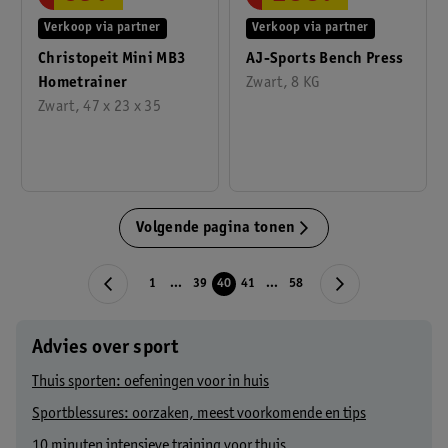
Verkoop via partner
Verkoop via partner
Christopeit Mini MB3
AJ-Sports Bench Press
Hometrainer
Zwart, 8 KG
Zwart, 47 x 23 x 35
Volgende pagina tonen
1
...
39
40
41
...
58
Advies over sport
Thuis sporten: oefeningen voor in huis
Sportblessures: oorzaken, meest voorkomende en tips
10 minuten intensieve training voor thuis