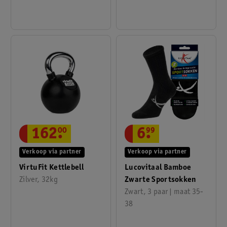
18kg en 20kg
6
.
99
162
.
00
Verkoop via partner
Verkoop via partner
Lucovitaal Bamboe
VirtuFit Kettlebell
Zwarte Sportsokken
Zilver, 32kg
Zwart, 3 paar | maat 35-
38