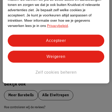
tonen en zorgen we dat je ook buiten Kruidvat.nl relevante
advertenties ziet.
Je bepaalt zelf welke cookies je
Etiketinformatie
accepteert.
Je kunt je voorkeuren altijd aanpassen of
intrekken.
Meer informatie over hoe we je gegevens
verwerken lees je in ons
Privacybeleid
.
Nature Impact Score
Dit product heeft (nog) geen Nature
Impact Score.
Accepteer
Meer informatie
Weigeren
Bestel & Bezorginformatie
Zelf cookies beheren
Bekijk ook
Meer
Barebells
Alle Eiwitrepen
Hoe controleren wij de reviews?