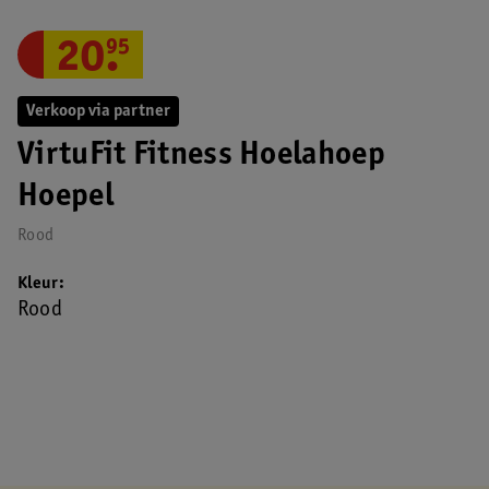
20
.
95
Verkoop via partner
VirtuFit Fitness Hoelahoep
Hoepel
Rood
Kleur
Rood