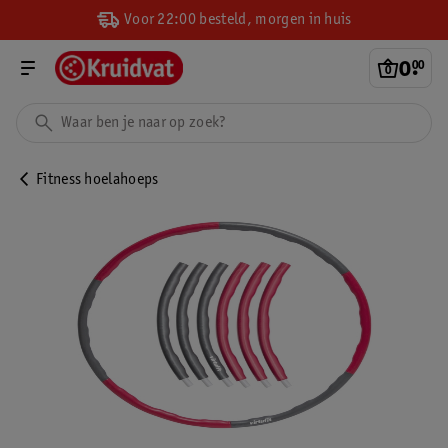
Voor 22:00 besteld, morgen in huis
0
.
00
Fitness hoelahoeps