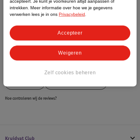
accepteert.
Je kunt je voorkeuren altijd aanpassen of
intrekken.
Meer informatie over hoe we je gegevens
Dit product heeft (nog) geen Nature
verwerken lees je in ons
Privacybeleid
.
Impact Score.
Meer informatie
Accepteer
Bestel & Bezorginformatie
Weigeren
Bekijk ook
Zelf cookies beheren
Meer
VirtuFit
Alle Fitness hoelahoeps
Hoe controleren wij de reviews?
Kruidvat Club