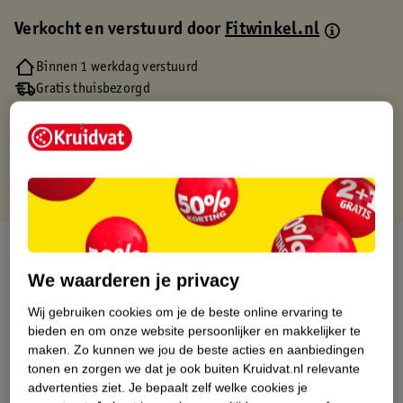
Verkocht en verstuurd door
Fitwinkel.nl
Binnen 1 werkdag verstuurd
Gratis thuisbezorgd
Gratis retourneren via verkooppartner.
Gratis punten met je Kruidvat kaart
Over dit product
We waarderen je privacy
Productinformatie
Wij gebruiken cookies om je de beste online ervaring te
bieden en om onze website persoonlijker en makkelijker te
Etiketinformatie
maken.
Zo kunnen we jou de beste acties en aanbiedingen
tonen en zorgen we dat je ook buiten Kruidvat.nl relevante
advertenties ziet.
Je bepaalt zelf welke cookies je
Nature Impact Score