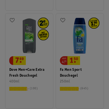
van
7
.
69
1
.
50
4
.
29
Dove Men+Care Extra
Fa Men Sport
Fresh Douchegel
Douchegel
400ml
250ml
100
645