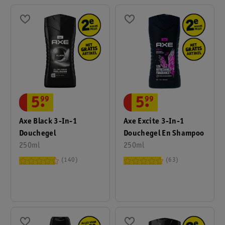
5
.
99
5
.
99
Axe Black 3-In-1
Axe Excite 3-In-1
Douchegel
Douchegel En Shampoo
250ml
250ml
140
63