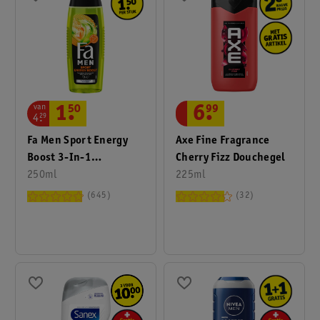
van
1
.
50
6
.
99
4
.
29
Fa Men Sport Energy
Axe Fine Fragrance
Boost 3-In-1
Cherry Fizz Douchegel
Douchegel
250ml
225ml
645
32