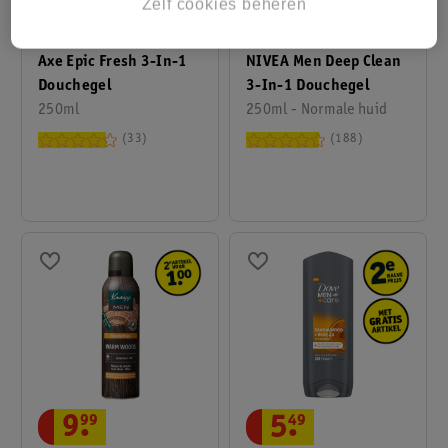
Zelf cookies beheren
5
.
09
3
.
89
Axe Epic Fresh 3-In-1
NIVEA Men Deep Clean
Douchegel
3-In-1 Douchegel
250ml
250ml - Normale huid
33
188
9
.
99
5
.
49