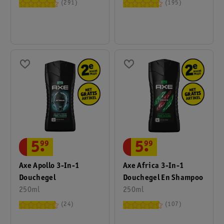
291
195
5
.
99
5
.
99
Axe Apollo 3-In-1
Axe Africa 3-In-1
Douchegel
Douchegel En Shampoo
250ml
250ml
24
107