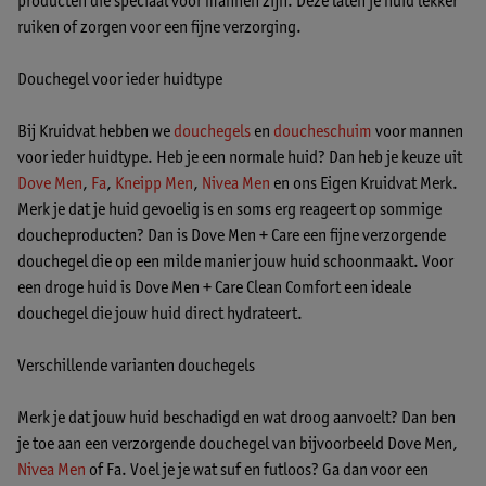
producten die speciaal voor mannen zijn. Deze laten je huid lekker
ruiken of zorgen voor een fijne verzorging.
Douchegel voor ieder huidtype
Bij Kruidvat hebben we
douchegels
en
doucheschuim
voor mannen
voor ieder huidtype. Heb je een normale huid? Dan heb je keuze uit
Dove Men
,
Fa
,
Kneipp Men
,
Nivea Men
en ons Eigen Kruidvat Merk.
Merk je dat je huid gevoelig is en soms erg reageert op sommige
doucheproducten? Dan is Dove Men + Care een fijne verzorgende
douchegel die op een milde manier jouw huid schoonmaakt. Voor
een droge huid is Dove Men + Care Clean Comfort een ideale
douchegel die jouw huid direct hydrateert.
Verschillende varianten douchegels
Merk je dat jouw huid beschadigd en wat droog aanvoelt? Dan ben
je toe aan een verzorgende douchegel van bijvoorbeeld Dove Men,
Nivea Men
of Fa. Voel je je wat suf en futloos? Ga dan voor een