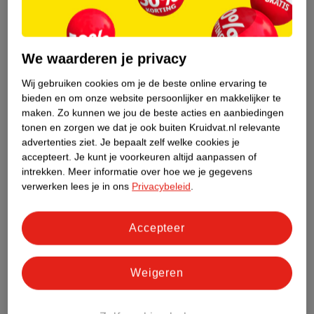
7
.
69
1
.
99
We waarderen je privacy
Dove Men+Care
Kruidvat Active Fresh
Wij gebruiken cookies om je de beste online ervaring te
Eucalyptus + Mint
Men 2-In-1 Shampoo &
bieden en om onze website persoonlijker en makkelijker te
Douchegel
400ml
Shower
500ml
maken.
Zo kunnen we jou de beste acties en aanbiedingen
tonen en zorgen we dat je ook buiten Kruidvat.nl relevante
11
78
advertenties ziet.
Je bepaalt zelf welke cookies je
accepteert.
Je kunt je voorkeuren altijd aanpassen of
intrekken.
Meer informatie over hoe we je gegevens
verwerken lees je in ons
Privacybeleid
.
Accepteer
Weigeren