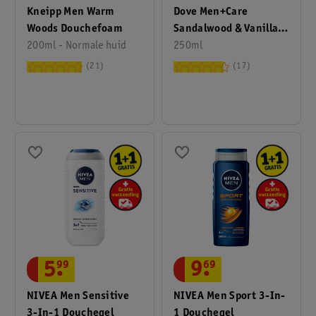
Kneipp Men Warm
Dove Men+Care
Woods Douchefoam
Sandalwood & Vanilla
200ml - Normale huid
3-In-1 Douchegel
250ml
21
17
5
.
99
9
.
69
NIVEA Men Sensitive
NIVEA Men Sport 3-In-
3-In-1 Douchegel
1 Douchegel