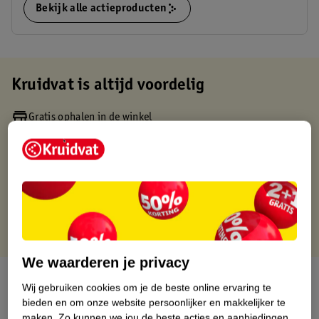
Bekijk alle actieproducten
Kruidvat is altijd voordelig
Gratis ophalen in de winkel
Op werkdagen voor 22:00 uur besteld, volgende dag in huis
Gratis thuisbezorgd vanaf 50.00
Gratis retourneren binnen 30 dagen
Gratis punten met je Kruidvat kaart
We waarderen je privacy
Over dit product
Wij gebruiken cookies om je de beste online ervaring te
bieden en om onze website persoonlijker en makkelijker te
Productinformatie
maken.
Zo kunnen we jou de beste acties en aanbiedingen