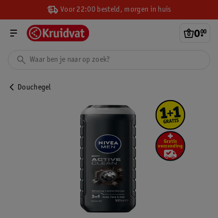
Voor 22:00 besteld, morgen in huis
0
.
00
Douchegel