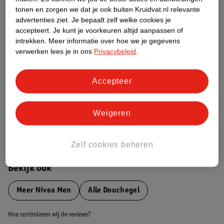
tonen en zorgen we dat je ook buiten Kruidvat.nl relevante
advertenties ziet.
Je bepaalt zelf welke cookies je
Etiketinformatie
accepteert.
Je kunt je voorkeuren altijd aanpassen of
intrekken.
Meer informatie over hoe we je gegevens
verwerken lees je in ons
Privacybeleid
.
Nature Impact Score
Dit product heeft (nog) geen Nature
Impact Score.
Accepteer
Meer informatie
Weigeren
Bestel & Bezorginformatie
Zelf cookies beheren
Bekijk ook
Meer
Nivea Men
Alle Douchegel
Hoe controleren wij de reviews?