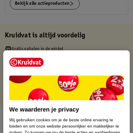
Bekijk alle actieproducten
Kruidvat is altijd voordelig
Gratis ophalen in de winkel
Op werkdagen voor 22:00 uur besteld, volgende dag in huis
Gratis thuisbezorgd vanaf 50.00
Gratis retourneren binnen 30 dagen
Gratis punten met je Kruidvat kaart
We waarderen je privacy
Over dit product
Wij gebruiken cookies om je de beste online ervaring te
bieden en om onze website persoonlijker en makkelijker te
Productinformatie
maken.
Zo kunnen we jou de beste acties en aanbiedingen