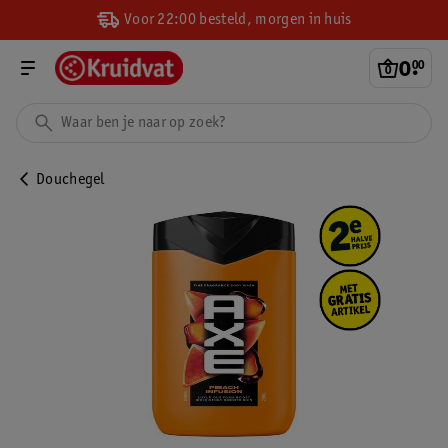
Voor 22:00 besteld, morgen in huis
0
.
00
Douchegel