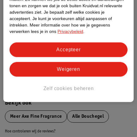
tonen en zorgen we dat je ook buiten Kruidvat.nl relevante
advertenties ziet.
Je bepaalt zelf welke cookies je
Etiketinformatie
accepteert.
Je kunt je voorkeuren altijd aanpassen of
intrekken.
Meer informatie over hoe we je gegevens
verwerken lees je in ons
Privacybeleid
.
Nature Impact Score
Dit product heeft (nog) geen Nature
Impact Score.
Accepteer
Meer informatie
Weigeren
Bestel & Bezorginformatie
Zelf cookies beheren
Bekijk ook
Meer
Axe Fine Fragrance
Alle Douchegel
Hoe controleren wij de reviews?