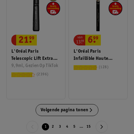
van
21
.
99
6
.
99
13
.
99
L'Oréal Paris
L'Oréal Paris
Telescopic Lift Extra
Infaillible Haute
Black Mascara
9,9ml, Gezien Op TikTok
Precision 10 Noir Silk
128
Liquid Eyeliner
2396
Volgende pagina tonen
1
2
3
4
5
...
15