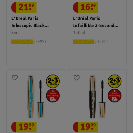
21
.
99
16
.
99
L'Oréal Paris
L'Oréal Paris
Telescopic Black
Infaillible 3-Second
Waterproof Mascara
8ml
Setting Mist
150ml
995
661
19
.
99
19
.
99