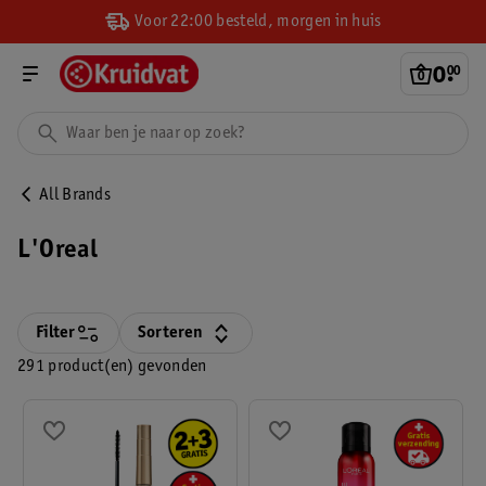
Voor 22:00 besteld, morgen in huis
0
.
00
All Brands
L'Oreal
Filter
Sorteren
291 product(en) gevonden