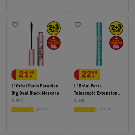
21
.
99
22
.
99
L'Oréal Paris Paradise
L'Oréal Paris
Big Deal Black Mascara
Telescopic Extensionist
9,9ml
Waterproof Mascara
9,9ml
1753
2396