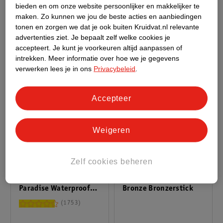
- Extra Black - Zwart -
1550
bieden en om onze website persoonlijker en makkelijker te
Lengte Mascara voor
995
maken.
Zo kunnen we jou de beste acties en aanbiedingen
Zichtbaar Langere
tonen en zorgen we dat je ook buiten Kruidvat.nl relevante
Wimpers - 8 ml
advertenties ziet.
Je bepaalt zelf welke cookies je
accepteert.
Je kunt je voorkeuren altijd aanpassen of
intrekken.
Meer informatie over hoe we je gegevens
verwerken lees je in ons
Privacybeleid
.
Accepteer
Weigeren
18
.
99
16
.
99
Zelf cookies beheren
L'Oréal Paris Lash
L'Oréal Paris Lumi Le
Paradise Waterproof
Bronze Bronzerstick
Zwarte Volume
1753
Mascara