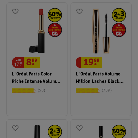
van
8
.
99
19
.
99
17
.
99
L'Oréal Paris Color
L'Oréal Paris Volume
Riche Intense Volume
Million Lashes Black
Matte 1980 L'Ambre
Mascara
58
739
Lippenstift