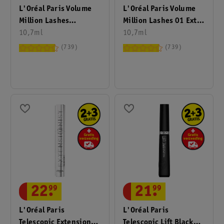
L'Oréal Paris Volume
L'Oréal Paris Volume
Million Lashes
Million Lashes 01 Extra
Waterproof Black
10,7ml
Black Mascara
10,7ml
Mascara
739
739
22
.
99
21
.
99
L'Oréal Paris
L'Oréal Paris
Telescopic Extensionist
Telescopic Lift Black