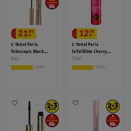
21
.
99
12
.
99
L'Oréal Paris
L'Oréal Paris
Telescopic Black
Infaillible Cherry
Mascara
8ml
Edition 3-Second
75ml
Setting Mist
995
661