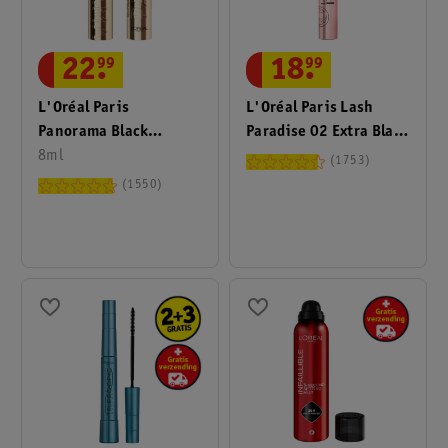
22
.
99
18
.
99
L'Oréal Paris
L'Oréal Paris Lash
Panorama Black
Paradise 02 Extra Black
Mascara
8ml
Mascara
1753
1550