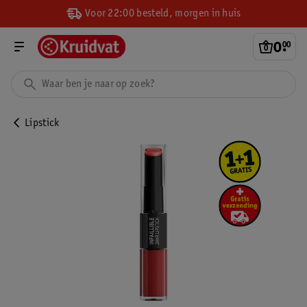
Voor 22:00 besteld, morgen in huis
0
.
00
Lipstick