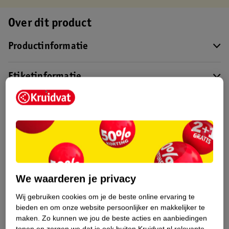
Over dit product
Productinformatie
Etiketinformatie
Nature Impact Score
Dit product heeft (nog) geen Nature
Impact Score.
Meer informatie
We waarderen je privacy
Bestel & Bezorginformatie
Wij gebruiken cookies om je de beste online ervaring te
bieden en om onze website persoonlijker en makkelijker te
maken.
Zo kunnen we jou de beste acties en aanbiedingen
Bekijk ook
tonen en zorgen we dat je ook buiten Kruidvat.nl relevante