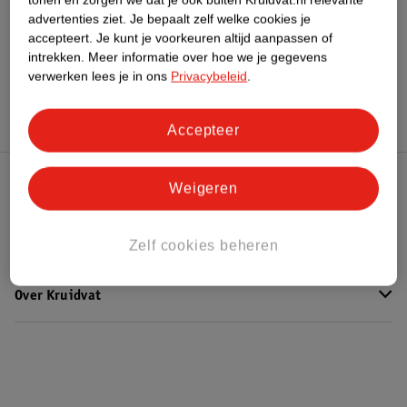
advertenties ziet.
Je bepaalt zelf welke cookies je
Meer
L'Oreal
Alle Lipstick
accepteert.
Je kunt je voorkeuren altijd aanpassen of
intrekken.
Meer informatie over hoe we je gegevens
verwerken lees je in ons
Privacybeleid
.
Hoe controleren wij de reviews?
Accepteer
Weigeren
Kruidvat Club
Klantenservice
Zelf cookies beheren
Over Kruidvat