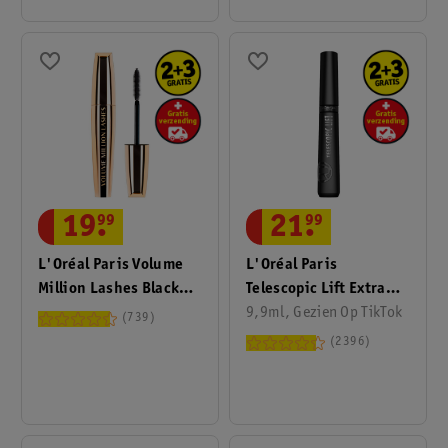
21
.
99
19
.
99
L'Oréal Paris
L'Oréal Paris Volume
Telescopic Lift Extra
Million Lashes Black
Black Mascara
9,9ml, Gezien Op TikTok
Mascara
739
2396