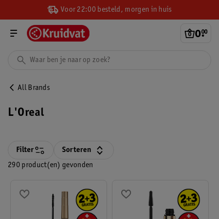
Voor 22:00 besteld, morgen in huis
0
.
00
All Brands
L'Oreal
Filter
Sorteren
290 product(en) gevonden