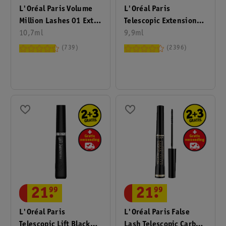
L'Oréal Paris Volume
L'Oréal Paris
Million Lashes 01 Extra
Telescopic Extensionist
Black Mascara
10,7ml
Mascara
9,9ml
739
2396
21
.
99
21
.
99
L'Oréal Paris False
L'Oréal Paris
Lash Telescopic Carbon
Telescopic Lift Black