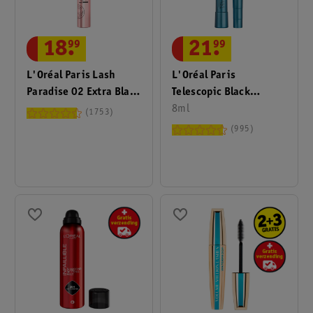
21
.
99
18
.
99
L'Oréal Paris
L'Oréal Paris Lash
Telescopic Black
Paradise 02 Extra Black
Waterproof Mascara
8ml
Mascara
1753
995