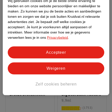
Black Mascara
10ml
Zwarte Volume
Wij gebruiken cookies om je de beste online ervaring te
1753
bieden en om onze website persoonlijker en makkelijker te
Mascara
1550
maken.
Zo kunnen we jou de beste acties en aanbiedingen
tonen en zorgen we dat je ook buiten Kruidvat.nl relevante
advertenties ziet.
Je bepaalt zelf welke cookies je
accepteert.
Je kunt je voorkeuren altijd aanpassen of
intrekken.
Meer informatie over hoe we je gegevens
verwerken lees je in ons
Privacybeleid
.
Accepteer
Weigeren
21
.
99
16
.
99
Zelf cookies beheren
L'Oréal Paris Paradise
L'Oréal Paris Lumi Le
Big Deal Black Mascara
Bronze Bronzerstick
9,9ml
1753