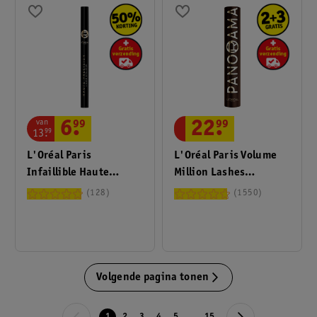
van
6
.
99
22
.
99
13
.
99
L'Oréal Paris
L'Oréal Paris Volume
Infaillible Haute
Million Lashes
Precision 10 Noir Silk
Panoramic Chromatic
128
1550
Liquid Eyeliner
Brun Leather Mascara
Volgende pagina tonen