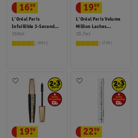
16
.
99
19
.
99
L'Oréal Paris
L'Oréal Paris Volume
Infaillible 3-Second
Million Lashes
Setting Mist
150ml
Waterproof Black
10,7ml
Mascara
661
739
19
.
99
22
.
99