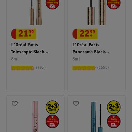
21
.
99
22
.
99
L'Oréal Paris
L'Oréal Paris
Telescopic Black
Panorama Black
Mascara
8ml
Mascara
8ml
995
1550