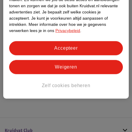
tonen en zorgen we dat je ook buiten Kruidvat.nl relevante
Dit product heeft (nog) geen Nature
advertenties ziet.
Je bepaalt zelf welke cookies je
Impact Score.
accepteert.
Je kunt je voorkeuren altijd aanpassen of
Meer informatie
intrekken.
Meer informatie over hoe we je gegevens
verwerken lees je in ons
Privacybeleid
.
Bestel & Bezorginformatie
Accepteer
Bekijk ook
Weigeren
Meer
L'Oreal
Alle Lipstick
Zelf cookies beheren
Hoe controleren wij de reviews?
Kruidvat Club