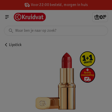
Voor 22:00 besteld, morgen in huis
0
.
00
Lipstick