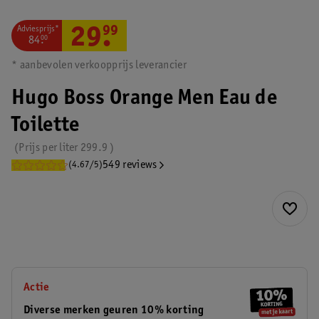
Adviesprijs*
29
.
99
84
.
00
* aanbevolen verkoopprijs leverancier
Hugo Boss Orange Men Eau de
Toilette
Prijs per
liter
299.9
549 reviews
(4.67/5)
Actie
Diverse merken geuren 10% korting