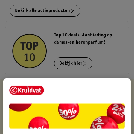
Bekijk alle actieproducten
Top 10 deals. Aanbieding op
dames-en herenparfum!
Bekijk hier
Kruidvat is altijd voordelig
Gratis ophalen in de winkel
Op werkdagen voor 22:00 uur besteld, volgende dag in huis
Gratis thuisbezorgd vanaf 50.00
Gratis retourneren binnen 30 dagen
Gratis punten met je Kruidvat kaart