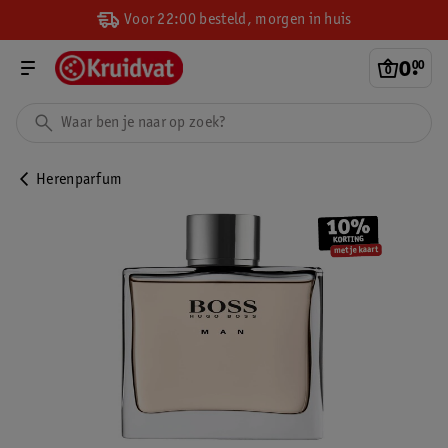
Voor 22:00 besteld, morgen in huis
0
.
00
Herenparfum