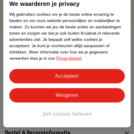
We waarderen je privacy
Wij gebruiken cookies om je de beste online ervaring te
bieden en om onze website persoonlijker en makkelijker te
maken.
Zo kunnen we jou de beste acties en aanbiedingen
tonen en zorgen we dat je ook buiten Kruidvat.nl relevante
Over dit product
advertenties ziet.
Je bepaalt zelf welke cookies je
accepteert.
Je kunt je voorkeuren altijd aanpassen of
Productinformatie
intrekken.
Meer informatie over hoe we je gegevens
verwerken lees je in ons
Privacybeleid
.
Etiketinformatie
Accepteer
Nature Impact Score
Weigeren
Dit product heeft (nog) geen Nature
Impact Score.
Meer informatie
Zelf cookies beheren
Bestel & Bezorginformatie