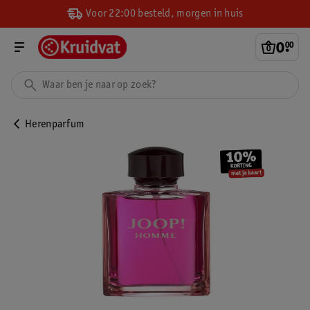
Voor 22:00 besteld, morgen in huis
0
.
00
Herenparfum