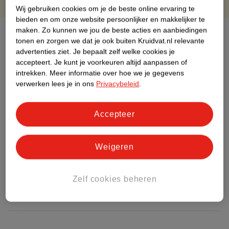
Wij gebruiken cookies om je de beste online ervaring te
bieden en om onze website persoonlijker en makkelijker te
maken.
Zo kunnen we jou de beste acties en aanbiedingen
Over dit product
tonen en zorgen we dat je ook buiten Kruidvat.nl relevante
advertenties ziet.
Je bepaalt zelf welke cookies je
Productinformatie
accepteert.
Je kunt je voorkeuren altijd aanpassen of
intrekken.
Meer informatie over hoe we je gegevens
verwerken lees je in ons
Privacybeleid
.
Etiketinformatie
Accepteer
Nature Impact Score
Dit product heeft (nog) geen Nature
Impact Score.
Weigeren
Meer informatie
Zelf cookies beheren
Bestel & Bezorginformatie