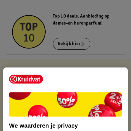
Top 10 deals. Aanbieding op
dames-en herenparfum!
Bekijk hier
Kruidvat is altijd voordelig
Gratis ophalen in de winkel
Op werkdagen voor 22:00 uur besteld, volgende dag in huis
Gratis thuisbezorgd vanaf 50.00
Gratis retourneren binnen 30 dagen
Gratis punten met je Kruidvat kaart
We waarderen je privacy