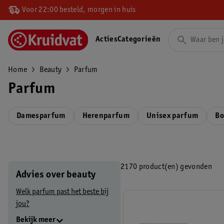
Voor 22:00 besteld, morgen in huis
Acties
Categorieën
Home
Beauty
Parfum
Parfum
Damesparfum
Herenparfum
Unisex parfum
Bo
2170 product(en) gevonden
Advies over beauty
Welk parfum past het beste bij
jou?
Bekijk meer