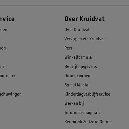
rvice
Over Kruidvat
agen
Over Kruidvat
Verkopen via Kruidvat
eren
Pers
Winkelformule
do
Bedrijfsgegevens
tourneren
Duurzaamheid
Social Media
rschuwingen
Kinderdagverblijfservice
Werken bij
Informatiepagina's
Keurmerk Zelfzorg Online