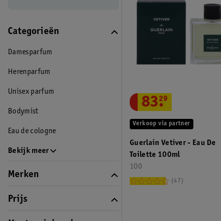
Categorieën
Damesparfum
Herenparfum
Unisex parfum
83
.
29
Bodymist
Verkoop via partner
Eau de cologne
Guerlain Vetiver - Eau De
Bekijk meer
Toilette 100ml
100
Merken
47
Prijs