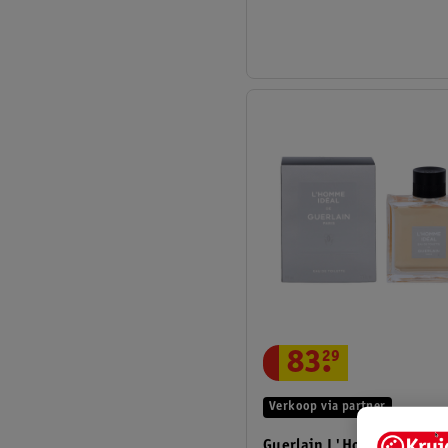
83
.
29
Verkoop via partner
Guerlain L'Homme Ideal -