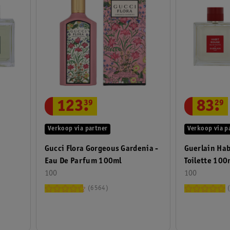
123
.
39
83
.
29
Verkoop via partner
Verkoop via p
Gucci Flora Gorgeous Gardenia -
Guerlain Hab
Eau De Parfum 100ml
Toilette 1
100
100
6564