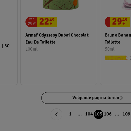
van
29
.
49
22
.
49
29
.
99
Bruno Banan
Armaf Odyssesy Dubai Chocolat
Toilette
Eau De Toilette
 50
50ml
100ml
Volgende pagina tonen
1
...
104
105
106
...
109