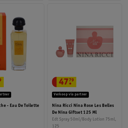
47
.
79
9
Verkoop via partner
artner
Nina Ricci Nina Rose Les Belles
he - Eau De Toilette
De Nina Giftset 125 Ml
Edt Spray 50ml/Body Lotion 75ml,
125