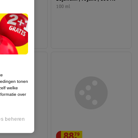
100 ml
te
iedingen tonen
zelf welke
formatie over
es beheren
88
.
79