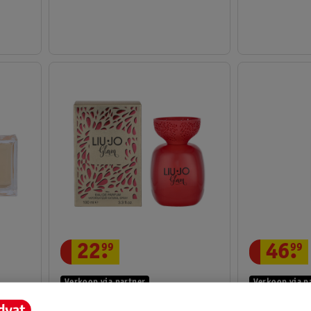
22
.
99
46
.
99
Verkoop via partner
Verkoop via p
 Eau
Liu Jo Glam - Eau De Parfum