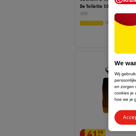
De Toilette 100ml
100
22
We waa
Wij gebrui
persoonlijk
en zorgen w
cookies je 
hoe we je 
Acce
41
.
99