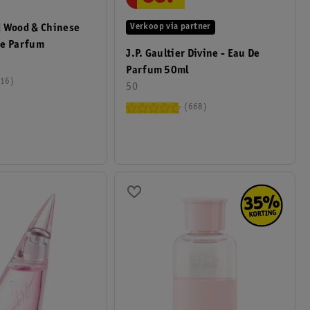
Verkoop via partner
d Wood & Chinese
De Parfum
J.P. Gaultier Divine - Eau De
Parfum 50ml
16
50
668