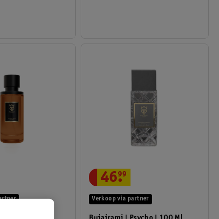
46
.
99
artner
Verkoop via partner
Bujairami | Legacy | 100 Ml
Bujairami | Psycho | 100 Ml