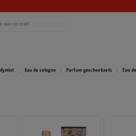
dymist
Eau de cologne
Parfum geschenksets
Eau de