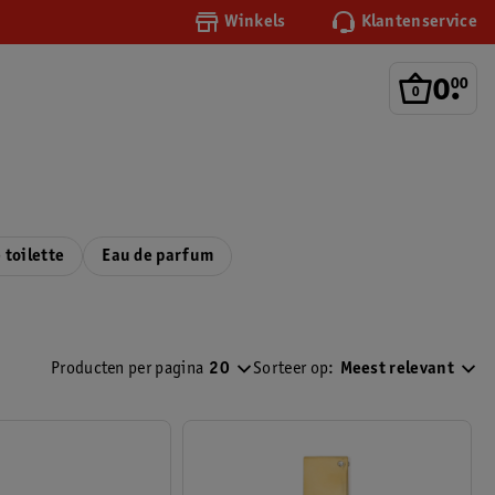
Winkels
Klantenservice
0
.
00
 toilette
Eau de parfum
Producten per pagina
20
Sorteer op:
Meest relevant