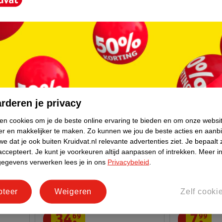
100ml
100 ml
100
rderen je privacy
ken cookies om je de beste online ervaring te bieden en om onze websi
er en makkelijker te maken.
Zo kunnen we jou de beste acties en aanb
e dat je ook buiten Kruidvat.nl relevante advertenties ziet.
Je bepaalt 
accepteert.
Je kunt je voorkeuren altijd aanpassen of intrekken.
Meer in
gegevens verwerken lees je in ons
Privacybeleid
.
pteer
Weigeren
Zelf cooki
34
.
69
7
.
99