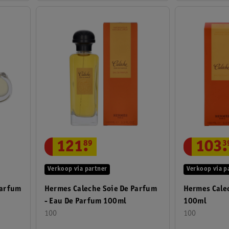
121
.
89
103
.
3
Verkoop via partner
Verkoop via p
Parfum
Hermes Caleche Soie De Parfum
Hermes Calec
- Eau De Parfum 100ml
100ml
100
100