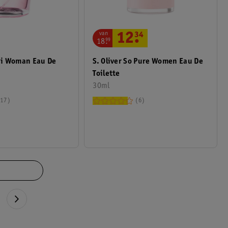
van
12
.
34
18
.
99
i Woman Eau De
S. Oliver So Pure Women Eau De
Toilette
30ml
17
6