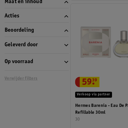
Maat en inhoud
Acties
Beoordeling
Geleverd door
Op voorraad
Verwijder filters
59
.
39
Verkoop via partner
Hermes Barenia - Eau De 
Refillable 30ml
30