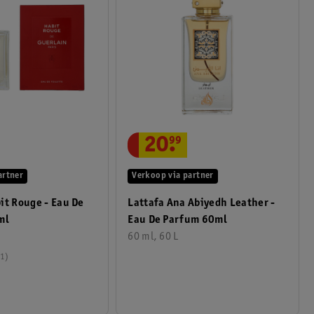
20
.
99
artner
Verkoop via partner
it Rouge - Eau De
Lattafa Ana Abiyedh Leather -
00ml
Eau De Parfum 60ml
60 ml, 60 L
1