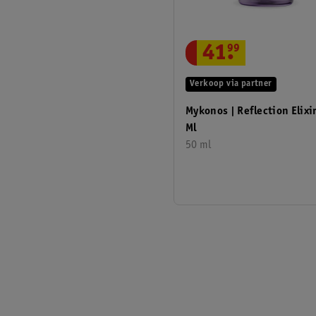
41
.
99
Verkoop via partner
Mykonos | Reflection Elixir |
Ml
50 ml