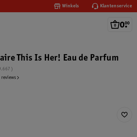
Winkels
Klantenservice
0
.
00
aire This Is Her! Eau de Parfum
9.667
 reviews