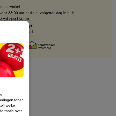
 in de winkel
oor 22:00 uur besteld, volgende dag in huis
zorgd vanaf 50.00
eren binnen 30 dagen
met je Kruidvat kaart
te
iedingen tonen
zelf welke
formatie over