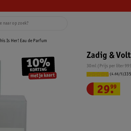
This Is Her! Eau de Parfum
Zadig & Volt
30ml
Prijs per
liter
99
335
(4.66/5)
29
.
99