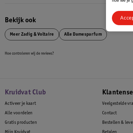
hoe we je 
Acce
Bekijk ook
Meer
Zadig & Voltaire
Alle Damesparfum
Hoe controleren wij de reviews?
Kruidvat Club
Klantense
Activeer je kaart
Veelgestelde vr
Alle voordelen
Contact
Gratis producten
Bestellen & lev
Mijn Kruidvat
Betalen