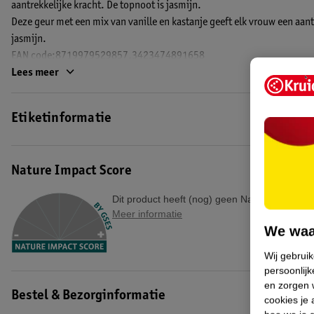
aantrekkelijke kracht. De topnoot is jasmijn.
Deze geur met een mix van vanille en kastanje geeft elk vrouw een aant
jasmijn.
EAN code:8719979529857,3423474891658
Lees meer
Etiketinformatie
Nature Impact Score
Dit product heeft (nog) geen Nature Impact S
Meer informatie
We waa
Wij gebrui
persoonlijk
en zorgen w
Bestel & Bezorginformatie
cookies je 