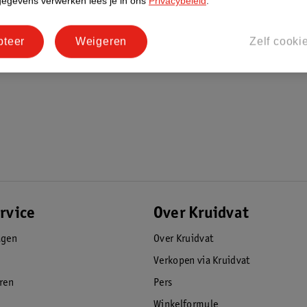
gegevens verwerken lees je in ons
Privacybeleid
.
pteer
Weigeren
Zelf cooki
rvice
Over Kruidvat
agen
Over Kruidvat
Verkopen via Kruidvat
eren
Pers
Winkelformule