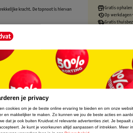
Gratis ophalen
rekkelijke kracht. De topnoot is hiervan
Op werkdagen v
Gratis thuisbe
Gratis retourn
Gratis punten 
core.
rderen je privacy
ken cookies om je de beste online ervaring te bieden en om onze websi
er en makkelijker te maken.
Zo kunnen we jou de beste acties en aanb
e dat je ook buiten Kruidvat.nl relevante advertenties ziet.
Je bepaalt 
accepteert.
Je kunt je voorkeuren altijd aanpassen of intrekken.
Meer in