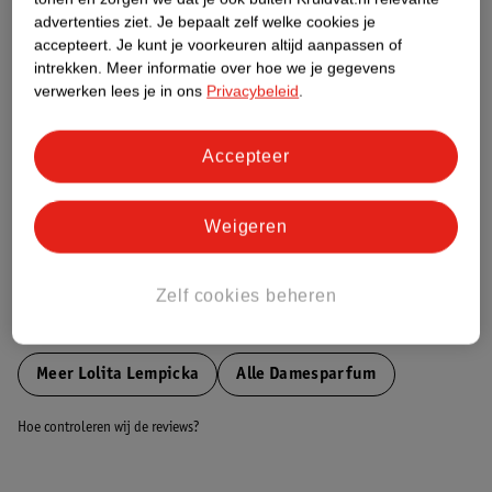
Etiketinformatie
advertenties ziet.
Je bepaalt zelf welke cookies je
accepteert.
Je kunt je voorkeuren altijd aanpassen of
intrekken.
Meer informatie over hoe we je gegevens
Nature Impact Score
verwerken lees je in ons
Privacybeleid
.
Dit product heeft (nog) geen Nature
Impact Score.
Meer informatie
Accepteer
Weigeren
Bestel & Bezorginformatie
Zelf cookies beheren
Bekijk ook
Meer
Lolita Lempicka
Alle Damesparfum
Hoe controleren wij de reviews?