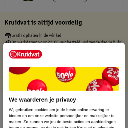
Kruidvat is altijd voordelig
Gratis ophalen in de winkel
Op werkdagen voor 22:00 uur besteld, volgende dag in huis
Gratis thuisbezorgd vanaf 50.00
Gratis retourneren binnen 30 dagen
Gratis punten met je Kruidvat kaart
We waarderen je privacy
Over dit product
Wij gebruiken cookies om je de beste online ervaring te
Productinformatie
bieden en om onze website persoonlijker en makkelijker te
maken.
Zo kunnen we jou de beste acties en aanbiedingen
tonen en zorgen we dat je ook buiten Kruidvat.nl relevante