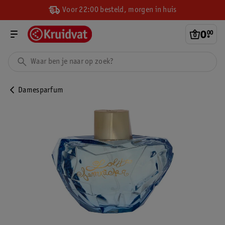
Voor 22:00 besteld, morgen in huis
0
.
00
Damesparfum