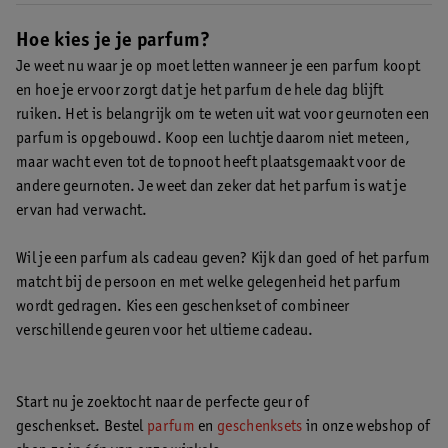
Een bloemig parfum is supervrouwelijk. Maar ook oriëntaalse
perfect voor zelfverzekerde mannen en vrouwen.
geuren doen het vaak goed.
Hoe kies je je parfum?
Je weet nu waar je op moet letten wanneer je een parfum koopt
en hoe je ervoor zorgt dat je het parfum de hele dag blijft
ruiken. Het is belangrijk om te weten uit wat voor geurnoten een
parfum is opgebouwd. Koop een luchtje daarom niet meteen,
maar wacht even tot de topnoot heeft plaatsgemaakt voor de
andere geurnoten. Je weet dan zeker dat het parfum is wat je
ervan had verwacht.
Wil je een parfum als cadeau geven? Kijk dan goed of het parfum
matcht bij de persoon en met welke gelegenheid het parfum
wordt gedragen. Kies een geschenkset of combineer
verschillende geuren voor het ultieme cadeau.
Start nu je zoektocht naar de perfecte geur of
geschenkset. Bestel
parfum
en
geschenksets
in onze webshop of