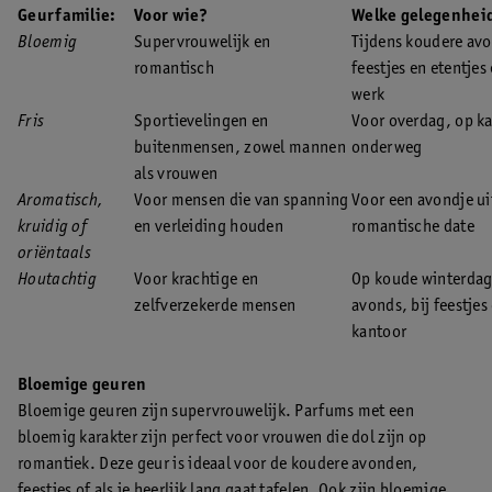
Geurfamilie:
Voor wie?
Welke gelegenhei
Bloemig
Supervrouwelijk en
Tijdens koudere av
romantisch
feestjes en etentjes
werk
Fris
Sportievelingen en
Voor overdag, op ka
buitenmensen, zowel mannen
onderweg
als vrouwen
Aromatisch,
Voor mensen die van spanning
Voor een avondje ui
kruidig of
en verleiding houden
romantische date
oriëntaals
Houtachtig
Voor krachtige en
Op koude winterdage
zelfverzekerde mensen
avonds, bij feestjes
kantoor
Bloemige geuren
Bloemige geuren zijn supervrouwelijk. Parfums met een
bloemig karakter zijn perfect voor vrouwen die dol zijn op
romantiek. Deze geur is ideaal voor de koudere avonden,
feestjes of als je heerlijk lang gaat tafelen. Ook zijn bloemige