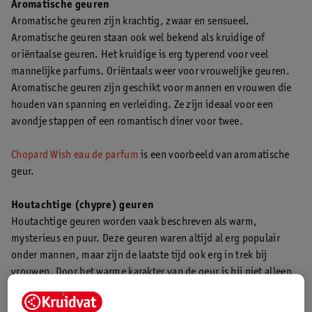
Aromatische geuren
Aromatische geuren zijn krachtig, zwaar en sensueel.
Aromatische geuren staan ook wel bekend als kruidige of
oriëntaalse geuren. Het kruidige is erg typerend voor veel
mannelijke parfums. Oriëntaals weer voor vrouwelijke geuren.
Aromatische geuren zijn geschikt voor mannen en vrouwen die
houden van spanning en verleiding. Ze zijn ideaal voor een
avondje stappen of een romantisch diner voor twee.
Chopard Wish eau de parfum
is een voorbeeld van aromatische
geur.
Houtachtige (chypre) geuren
Houtachtige geuren worden vaak beschreven als warm,
mysterieus en puur. Deze geuren waren altijd al erg populair
onder mannen, maar zijn de laatste tijd ook erg in trek bij
vrouwen. Door het warme karakter van de geur is hij niet alleen
ideaal voor de winterdagen, maar ook voor avonden, feestjes,
formele bijeenkomsten of gewoon alledaags op kantoor. Je geeft