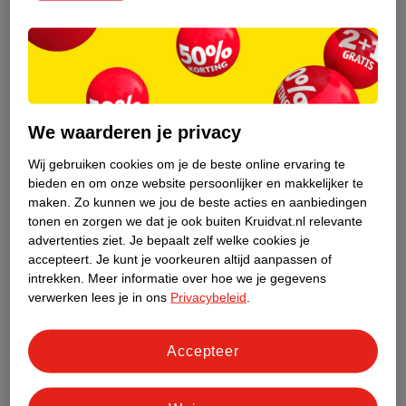
houtachtige geuren cadeau aan sterke en zelfverzekerde mannen
én vrouwen.
Houtachtige geuren zijn
Bruno Banani Magic Man Eau de
Toilette
en T
hierry Mugler Alien Eau de Parfum
We waarderen je privacy
Wij gebruiken cookies om je de beste online ervaring te
bieden en om onze website persoonlijker en makkelijker te
maken.
Zo kunnen we jou de beste acties en aanbiedingen
tonen en zorgen we dat je ook buiten Kruidvat.nl relevante
advertenties ziet.
Je bepaalt zelf welke cookies je
accepteert.
Je kunt je voorkeuren altijd aanpassen of
intrekken.
Meer informatie over hoe we je gegevens
verwerken lees je in ons
Privacybeleid
.
Accepteer