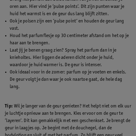
oren aan. Hier vind je ‘pulse points’. Dit zijn punten waar je
huid het warmst is en de geur dus lang blijft zitten.
Ook je polsen zijn een ‘pulse point’ en houden de geur lang
vast.
Houd het parfumflesje op 30 centimeter afstand om het op je
haar aan te brengen.
Laat jij je benen graag zien? Spray het parfum dan in je
knieholtes. Hier liggen de aderen dicht onder je huid,
waardoor je huid warmer is. De geur is intenser.
Ook ideaal voor in de zomer: parfum op je voeten en enkels.
De geur volgt je dan waar je ook naartoe gaat, de hele dag
lang.
Tip:
Wil je langer van de geur genieten? Het helpt niet om elk uur
je luchtje opnieuw aan te brengen. Kies ervoor om de geur te
‘layeren’. Dit kan gemakkelijk met een geschenkset. Je brengt de
geur in laagjes op. Je begint met de douchegel, dan de
bodylotion en sluit af met het parfum. Zo blijft een geur veel