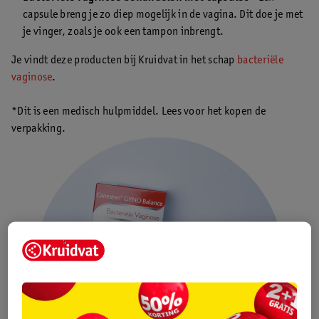
capsule breng je zo diep mogelijk in de vagina. Dit doe je met
je vinger, zoals je ook een tampon inbrengt.
Je vindt deze producten bij Kruidvat in het schap
bacteriële
vaginose
.
*Dit is een medisch hulpmiddel. Lees voor het kopen de
verpakking.