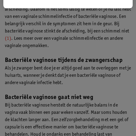
klachten die ongemak geven aan de vagina, zoals vaginale
afscheiding. Daarom is het soms lastig te weten of je nu last hebt
van een vaginale schimmelinfectie of bacteriële vaginose. Een
belangrijk verschil in de symptomen zit hem in de geur. Bij
bacteriële vaginose stinkt de afscheiding, bij een schimmel niet
(1)
. Lees meer over een vaginale schimmelinfectie en andere
vaginale ongemakken.
Bacteriële vaginose tijdens de zwangerschap
Als je zwanger bent doe je er altijd goed aan te overleggen met je
huisarts, wanneer je denkt dat je een bacteriële vaginose of
andere vaginale infectie hebt.
Bacteriële vaginose gaat niet weg
Bij bacteriële vaginose herstelt de natuurlijke balans in de
vagina vaak binnen een paar weken vanzelf. Maar soms houden
de klachten langer aan. Een zelfzorgbehandeling met een gel of
capsule is een effectieve manier om bacteriële vaginose te
behandelen. Houd je ondanks een behandeling last van