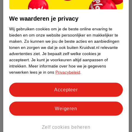
We waarderen je privacy
Wij gebruiken cookies om je de beste online ervaring te
bieden en om onze website persoonlijker en makkelijker te
maken.
Zo kunnen we jou de beste acties en aanbiedingen
tonen en zorgen we dat je ook buiten Kruidvat.nl relevante
Is bacteriële vaginose besmettelijk?
advertenties ziet.
Je bepaalt zelf welke cookies je
Bacteriële vaginose is niet besmettelijk. Hoewel de balans in de
accepteert.
Je kunt je voorkeuren altijd aanpassen of
vagina is verstoord, is er geen sprake van een infectie of
intrekken.
Meer informatie over hoe we je gegevens
ontsteking. Je zult iemand anders dus niet besmetten tijdens
verwerken lees je in ons
Privacybeleid
.
seks. Het kan wel sneller ontstaan na seks. Sperma kan de
zuurgraad in je vagina beïnvloeden, waardoor mogelijk een
Accepteer
disbalans in de vagina ontstaat. Vrijen met condoom kan
uitkomst bieden als je herhaaldelijk last hebt van bacteriële
vaginose na seks
(1)
.
Weigeren
Bacteriële vaginose of schimmelinfectie
Bacteriële vaginose en een vaginale schimmelinfectie zijn beide
Zelf cookies beheren