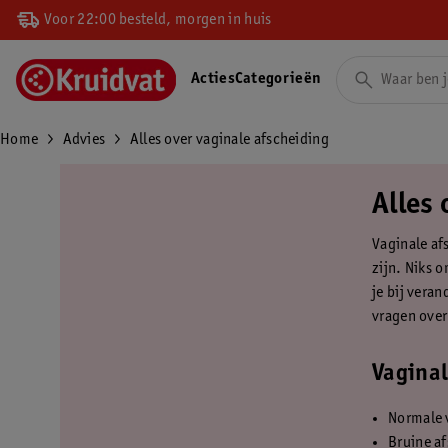
Voor 22:00 besteld, morgen in huis
Acties
Categorieën
Home
Advies
Alles over vaginale afscheiding
Alles 
Vaginale af
zijn. Niks 
je bij vera
vragen over
Vaginal
Normale v
Bruine a