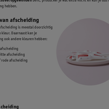
ksueel opgewonden
bent, produceer je wat extra vocht en kun je dus
ing hebben.
 van afscheiding
fscheiding is meestal doorzichtig
n kleur. Daarnaast kan je
ng ook andere kleuren hebben:
 afscheiding
itte afscheiding
f rode afscheiding
scheiding