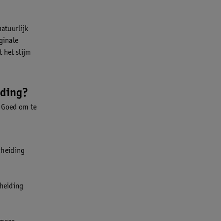
natuurlijk
ginale
 het slijm
iding?
. Goed om te
cheiding
heiding