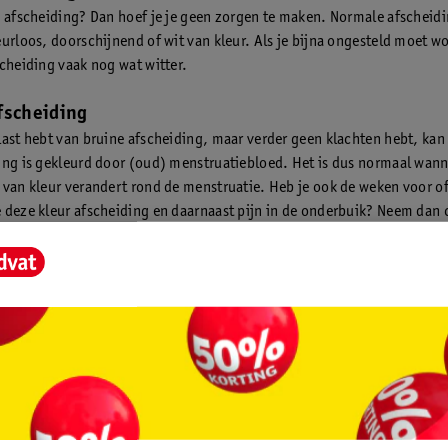
e afscheiding? Dan hoef je je geen zorgen te maken. Normale afscheidi
eurloos, doorschijnend of wit van kleur. Als je bijna ongesteld moet w
scheiding vaak nog wat witter.
fscheiding
last hebt van bruine afscheiding, maar verder geen klachten hebt, kan 
ing is gekleurd door (oud) menstruatiebloed. Het is dus normaal wann
 van kleur verandert rond de menstruatie. Heb je ook de weken voor of
 deze kleur afscheiding en daarnaast pijn in de onderbuik? Neem dan 
arts.
tte afscheiding
afscheiding grijzig van kleur is kan dit duiden op bacteriële vaginose.
rode afscheiding
iding roze of rood van kleur? Dan kan er een beetje bloed bij zitten. Vaa
een verandering in
hormonen
, bijvoorbeeld vlak voor of na je menstru
 als je zwanger of net bevallen bent.