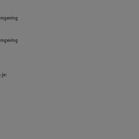
 omgeving
 omgeving
 je: