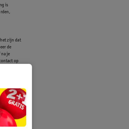
ng is
orden,
het zijn dat
eer de
 na je
contact op
k is dit het
atie, tijdens