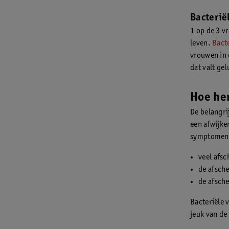
Bacterië
1 op de 3 v
leven.
Bact
vrouwen in 
dat valt ge
Hoe her
De belangri
een afwijke
symptomen
veel afs
de afsche
de afsche
Bacteriële v
jeuk van de