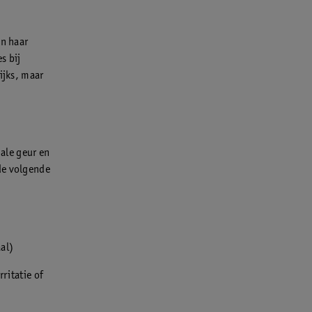
in haar
s bij
ijks, maar
ale geur en
de volgende
al)
ritatie of