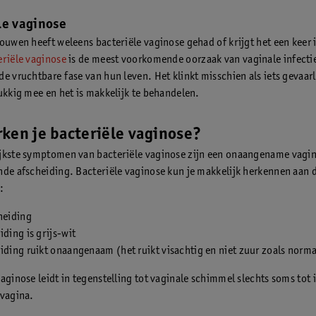
le vaginose
rouwen heeft weleens bacteriële vaginose gehad of krijgt het een keer 
eriële vaginose
is de meest voorkomende oorzaak van vaginale infectie
de vruchtbare fase van hun leven. Het klinkt misschien als iets gevaarl
lukkig mee en het is makkelijk te behandelen.
ken je bacteriële vaginose?
jkste symptomen van bacteriële vaginose zijn een onaangename vagin
nde afscheiding. Bacteriële vaginose kun je makkelijk herkennen aan 
:
cheiding
iding is grijs-wit
iding ruikt onaangenaam (het ruikt visachtig en niet zuur zoals norma
aginose leidt in tegenstelling tot vaginale schimmel slechts soms tot ir
 vagina.