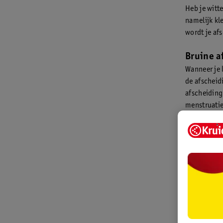
Heb je witt
namelijk kl
wordt je af
Bruine a
Wanneer je 
de afscheid
afscheiding
menstruatie
met de huis
Grijs-wi
Wanneer je 
Roze of 
Is je afsche
gevolg van 
je eisprong,