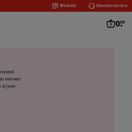
Winkels
Klantenservice
0
.
00
ervelend
s en wanneer
p al jouw