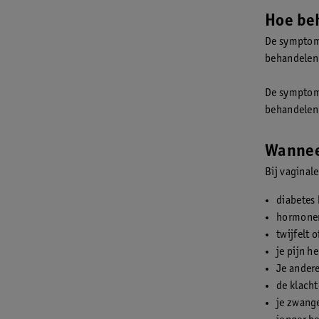
Hoe beh
De symptome
behandelen 
De symptome
behandele
Wannee
Bij vaginal
diabetes
hormonen
twijfelt 
je pijn h
Je ander
de klach
je zwang