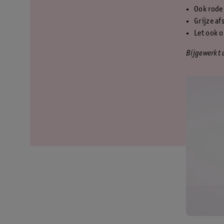
Ook rode 
Grijze af
Let ook o
Bijgewerkt 