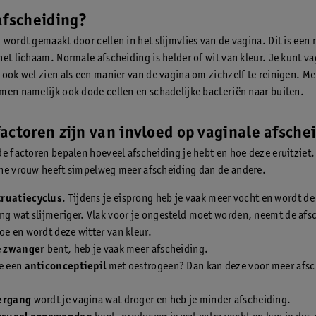
afscheiding?
wordt gemaakt door cellen in het slijmvlies van de vagina. Dit is een 
het lichaam. Normale afscheiding is helder of wit van kleur. Je kunt va
 ook wel zien als een manier van de vagina om zichzelf te reinigen. Met
men namelijk ook dode cellen en schadelijke bacteriën naar buiten.
actoren zijn van invloed op vaginale afsche
de factoren bepalen hoeveel afscheiding je hebt en hoe deze eruitziet
ne vrouw heeft simpelweg meer afscheiding dan de andere.
ruatiecyclus
. Tijdens je eisprong heb je vaak meer vocht en wordt de
ng wat slijmeriger. Vlak voor je ongesteld moet worden, neemt de afs
oe en wordt deze witter van kleur.
e
zwanger
bent, heb je vaak meer afscheiding.
je een
anticonceptiepil
met oestrogeen? Dan kan deze voor meer afsc
ergang
wordt je vagina wat droger en heb je minder afscheiding.