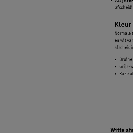
Als je
se
afscheid
Kleur
Normale a
en wit va
afscheidi
Bruine
Grijs-w
Roze o
Witte af