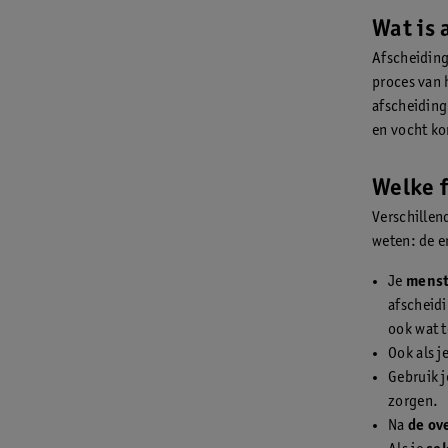
Wat is 
Afscheiding 
proces van 
afscheiding
en vocht ko
Welke f
Verschillen
weten: de e
Je
menst
afscheidi
ook wat t
Ook als j
Gebruik 
zorgen.
Na
de ov