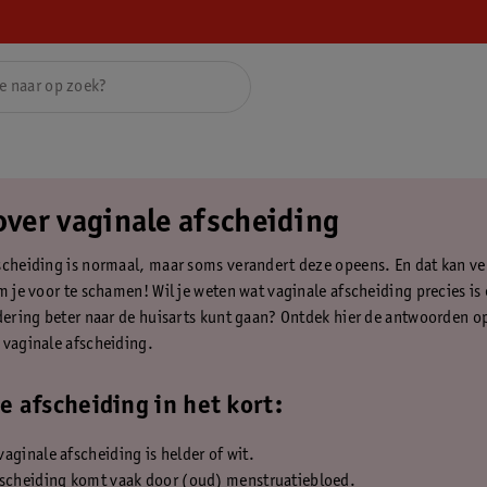
over vaginale afscheiding
scheiding is normaal, maar soms verandert deze opeens. En dat kan v
om je voor te schamen! Wil je weten wat vaginale afscheiding precies i
ndering beter naar de huisarts kunt gaan? Ontdek hier de antwoorden o
 vaginale afscheiding.
e afscheiding in het kort:
aginale afscheiding is helder of wit.
fscheiding komt vaak door (oud) menstruatiebloed.