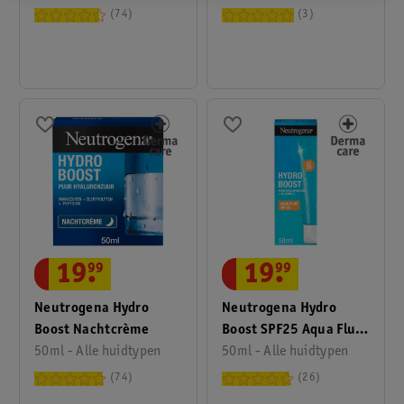
Parfumvrije
Serum
74
3
Vochtinbrengende Gel
19
.
99
19
.
99
Neutrogena Hydro
Neutrogena Hydro
Boost Nachtcrème
Boost SPF25 Aqua Fluid
50ml - Alle huidtypen
Dagcrème
50ml - Alle huidtypen
74
26