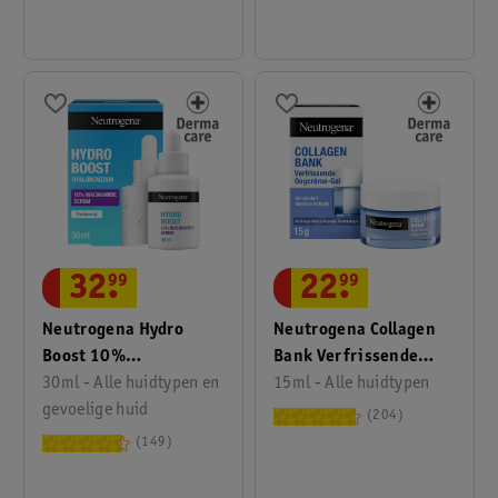
32
.
99
22
.
99
Neutrogena Hydro
Neutrogena Collagen
Boost 10%
Bank Verfrissende
Niacinamide Serum
30ml - Alle huidtypen en
Oogcrèmegel
15ml - Alle huidtypen
gevoelige huid
204
149