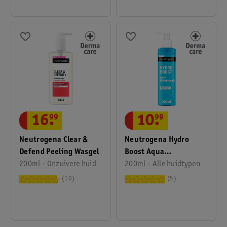
16
.
99
10
.
99
Neutrogena Clear &
Neutrogena Hydro
Defend Peeling Wasgel
Boost Aqua
200ml - Onzuivere huid
Reinigingsgel
200ml - Alle huidtypen
10
5