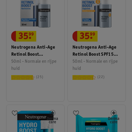
35
.
99
35
.
99
Neutrogena Anti-Age
Neutrogena Anti-Age
Retinol Boost
Retinol Boost SPF15
Nachtcrème
50ml - Normale en rijpe
Dagcrème
50ml - Normale en rijpe
huid
huid
25
22