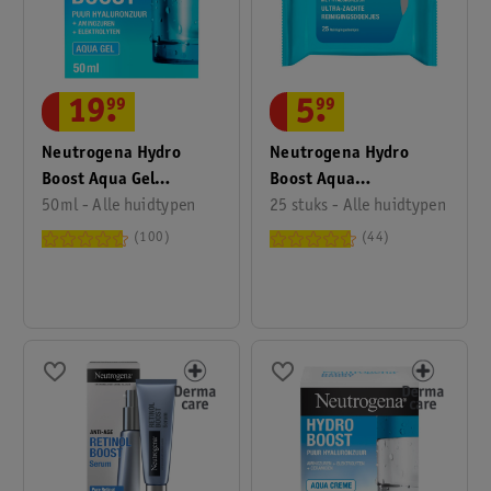
19
.
99
5
.
99
Neutrogena Hydro
Neutrogena Hydro
Boost Aqua Gel
Boost Aqua
Dagcrème
50ml - Alle huidtypen
Reinigingsdoekjes
25 stuks - Alle huidtypen
100
44