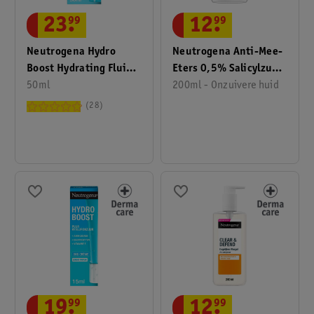
23
.
99
12
.
99
Neutrogena Hydro
Neutrogena Anti-Mee-
Boost Hydrating Fluid
Eters 0,5% Salicylzuur
Met SPF50
50ml
Toner
200ml - Onzuivere huid
28
19
.
99
12
.
99