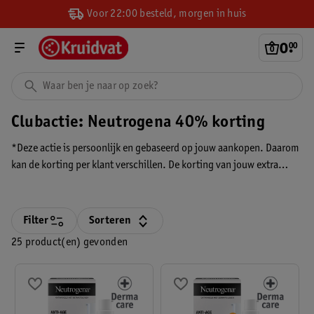
Voor 22:00 besteld, morgen in huis
0
.
00
Clubactie: Neutrogena 40% korting
*Deze actie is persoonlijk en gebaseerd op jouw aankopen. Daarom
kan de korting per klant verschillen. De korting van jouw extra
Clubactie verrekenen we in je winkelmandje en zie je alleen wanneer
je bent ingelogd én deze persoonlijke extra Clubactie hebt
geactiveerd. Je ziet de korting altijd voordat je betaalt.
Filter
Sorteren
25 product(en) gevonden