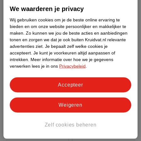
Defend 2% Salicylzuur
Boost 3-In-1 Micellair
We waarderen je privacy
Gezichtsscrub
150ml - Onzuivere huid
Water
400ml - Alle huidtypen
Wij gebruiken cookies om je de beste online ervaring te
2
7
bieden en om onze website persoonlijker en makkelijker te
maken.
Zo kunnen we jou de beste acties en aanbiedingen
tonen en zorgen we dat je ook buiten Kruidvat.nl relevante
advertenties ziet.
Je bepaalt zelf welke cookies je
accepteert.
Je kunt je voorkeuren altijd aanpassen of
intrekken.
Meer informatie over hoe we je gegevens
verwerken lees je in ons
Privacybeleid
.
Accepteer
Weigeren
16
.
99
23
.
99
Neutrogena Anti-
Neutrogena Hydro
Zelf cookies beheren
Puistjes+ 4%
Boost
Niacinamide +
50ml - Onzuivere huid
Ultrahydraterend
30ml