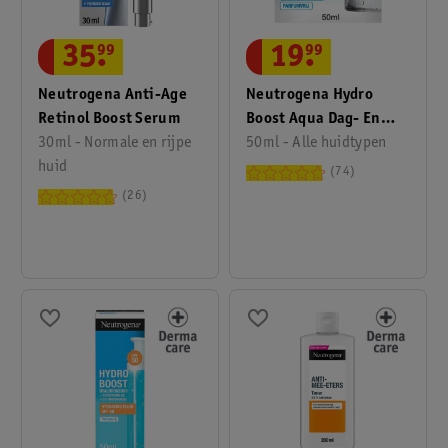
35
.
99
19
.
99
Neutrogena Anti-Age
Neutrogena Hydro
Retinol Boost Serum
Boost Aqua Dag- En
30ml - Normale en rijpe
Nachtcrème
50ml - Alle huidtypen
huid
74
26