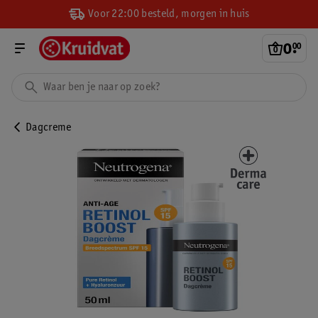
Voor 22:00 besteld, morgen in huis
0
.
00
Dagcreme