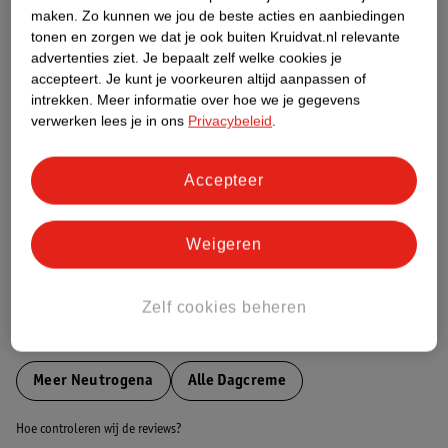
maken.
Zo kunnen we jou de beste acties en aanbiedingen
tonen en zorgen we dat je ook buiten Kruidvat.nl relevante
Etiketinformatie
advertenties ziet.
Je bepaalt zelf welke cookies je
accepteert.
Je kunt je voorkeuren altijd aanpassen of
intrekken.
Meer informatie over hoe we je gegevens
Nature Impact Score
verwerken lees je in ons
Privacybeleid
.
Dit product heeft (nog) geen Nature
Impact Score.
Accepteer
Meer informatie
Weigeren
Bestel & Bezorginformatie
Zelf cookies beheren
Bekijk ook
Meer
Neutrogena
Alle Dagcreme
Hoe controleren wij de reviews?