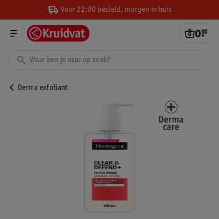
Voor 22:00 besteld, morgen in huis
0
.
00
Derma exfoliant