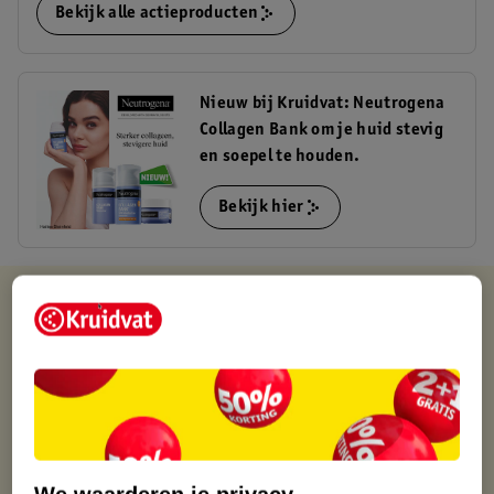
Bekijk alle actieproducten
Nieuw bij Kruidvat: Neutrogena
Collagen Bank om je huid stevig
en soepel te houden.
Bekijk hier
Kruidvat is altijd voordelig
Gratis ophalen in de winkel
Op werkdagen voor 22:00 uur besteld, volgende dag in huis
Gratis thuisbezorgd vanaf 50.00
Gratis retourneren binnen 30 dagen
Gratis punten met je Kruidvat kaart