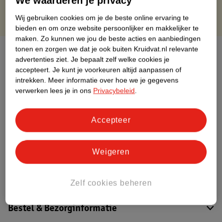
We waarderen je privacy
Wij gebruiken cookies om je de beste online ervaring te
bieden en om onze website persoonlijker en makkelijker te
maken.
Zo kunnen we jou de beste acties en aanbiedingen
tonen en zorgen we dat je ook buiten Kruidvat.nl relevante
Over dit product
advertenties ziet.
Je bepaalt zelf welke cookies je
accepteert.
Je kunt je voorkeuren altijd aanpassen of
Productinformatie
intrekken.
Meer informatie over hoe we je gegevens
verwerken lees je in ons
Privacybeleid
.
Etiketinformatie
Accepteer
Nature Impact Score
Dit product heeft (nog) geen Nature
Weigeren
Impact Score.
Meer informatie
Zelf cookies beheren
Bestel & Bezorginformatie