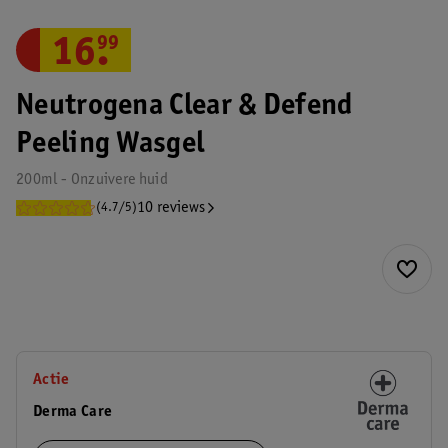
16
.
99
Neutrogena Clear & Defend
Peeling Wasgel
200ml - Onzuivere huid
10 reviews
(4.7/5)
Actie
Derma Care