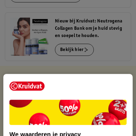
Nieuw bij Kruidvat: Neutrogena
Collagen Bank om je huid stevig
en soepel te houden.
Bekijk hier
Kruidvat is altijd voordelig
Gratis ophalen in de winkel
Op werkdagen voor 22:00 uur besteld, volgende dag in huis
Gratis thuisbezorgd vanaf 50.00
Gratis retourneren binnen 30 dagen
Gratis punten met je Kruidvat kaart
We waarderen je privacy