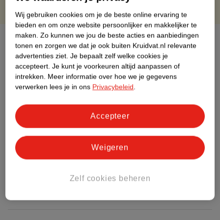
Wij gebruiken cookies om je de beste online ervaring te
bieden en om onze website persoonlijker en makkelijker te
maken.
Zo kunnen we jou de beste acties en aanbiedingen
Over dit product
tonen en zorgen we dat je ook buiten Kruidvat.nl relevante
advertenties ziet.
Je bepaalt zelf welke cookies je
Productinformatie
accepteert.
Je kunt je voorkeuren altijd aanpassen of
intrekken.
Meer informatie over hoe we je gegevens
verwerken lees je in ons
Privacybeleid
.
Etiketinformatie
Accepteer
Nature Impact Score
Dit product heeft (nog) geen Nature
Impact Score.
Weigeren
Meer informatie
Zelf cookies beheren
Bestel & Bezorginformatie