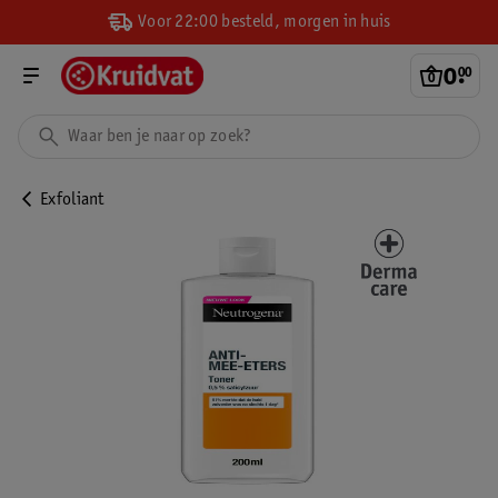
Voor 22:00 besteld, morgen in huis
0
.
00
Exfoliant