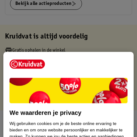
Bekijk alle actieproducten
Kruidvat is altijd voordelig
Gratis ophalen in de winkel
Op werkdagen voor 22:00 uur besteld, volgende dag in huis
Gratis thuisbezorgd vanaf 50.00
Gratis retourneren binnen 30 dagen
Gratis punten met je Kruidvat kaart
We waarderen je privacy
Over dit product
Wij gebruiken cookies om je de beste online ervaring te
bieden en om onze website persoonlijker en makkelijker te
Productinformatie
maken.
Zo kunnen we jou de beste acties en aanbiedingen