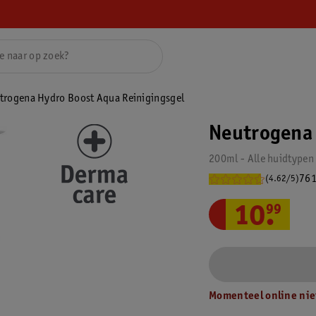
trogena Hydro Boost Aqua Reinigingsgel
Neutrogena 
200ml - Alle huidtypen
761
(4.62/5)
10
.
99
Momenteel online nie