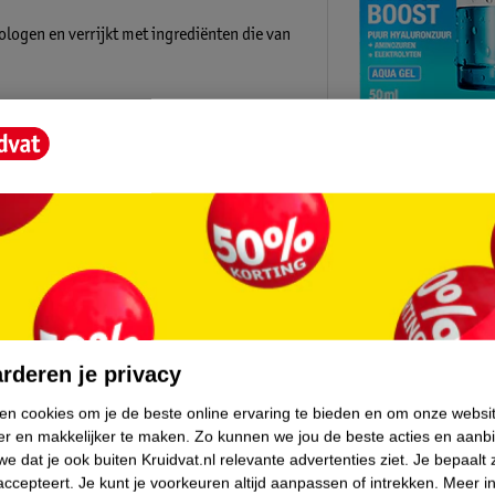
logen en verrijkt met ingrediënten die van
le dag lang.
core.
rderen je privacy
Kruidvat is 
ken cookies om je de beste online ervaring te bieden en om onze websi
er en makkelijker te maken.
Zo kunnen we jou de beste acties en aanb
e dat je ook buiten Kruidvat.nl relevante advertenties ziet.
Je bepaalt 
Gratis ophalen
accepteert.
Je kunt je voorkeuren altijd aanpassen of intrekken.
Meer in
Op werkdagen v