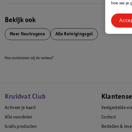
hoe we je 
Bekijk ook
Acce
Meer
Neutrogena
Alle Reinigingsgel
Hoe controleren wij de reviews?
Kruidvat Club
Klantense
Activeer je kaart
Veelgestelde vr
Alle voordelen
Contact
Gratis producten
Bestellen & lev