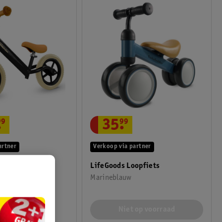
.
99
35
.
99
artner
Verkoop via partner
opfiets
LifeGoods Loopfiets
Marineblauw
Niet op voorraad