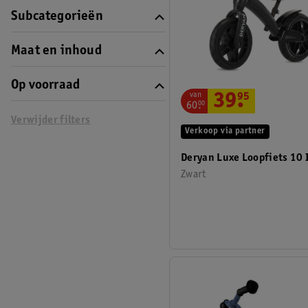
Subcategorieën
Maat en inhoud
Op voorraad
van
39
.
95
60
.
00
Verwijder filters
Verkoop via partner
Deryan Luxe Loopfiets 10 
Zwart