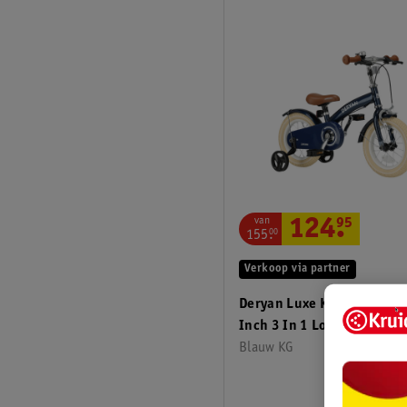
van
124
.
95
155
.
00
Verkoop via partner
Deryan Luxe Kinderfiets 1
Inch 3 In 1 Loopfiets
Blauw KG