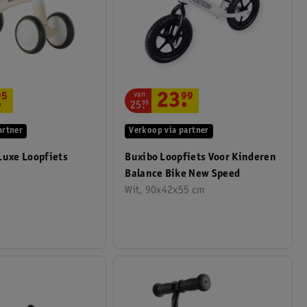
van
23
.
99
.
95
25
.
99
Verkoop via partner
artner
Buxibo Loopfiets Voor Kinderen
Luxe Loopfiets
Balance Bike New Speed
Wit, 90x42x55 cm