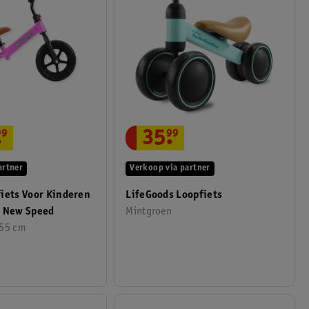
.
99
35
.
99
artner
Verkoop via partner
iets Voor Kinderen
LifeGoods Loopfiets
e New Speed
Mintgroen
x55 cm