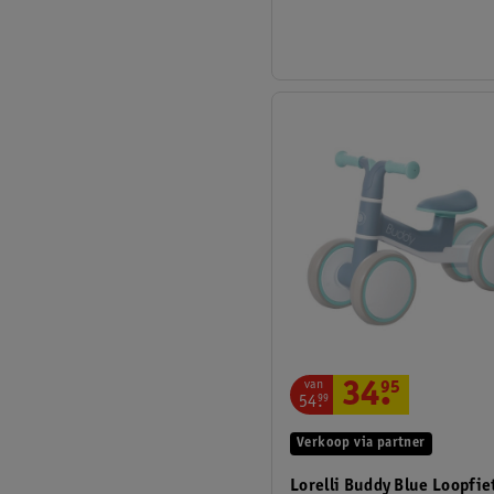
van
34
.
95
54
.
99
Verkoop via partner
Lorelli Buddy Blue Loopfie