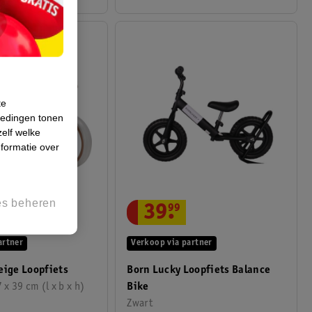
te
iedingen tonen
zelf welke
formatie over
es beheren
39
.
99
.
95
Verkoop via partner
artner
Born Lucky Loopfiets Balance
eige Loopfiets
Bike
 x 39 cm (l x b x h)
Zwart