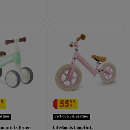
.
95
55
.
99
artner
Verkoop via partner
Loopfiets Groen
LifeGoods Loopfiets