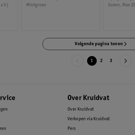
 x h)
Mintgroen
Groen, Max 2
Volgende pagina tonen
1
2
3
rvice
Over Kruidvat
agen
Over Kruidvat
Verkopen via Kruidvat
eren
Pers