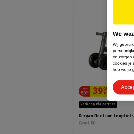
We waa
Wij gebrui
persoonlijk
en zorgen w
cookies je 
hoe we je 
Acce
van
39
.
95
50
.
00
Verkoop via partner
Deryan Dex Luxe Loopfiets
Zwart KG