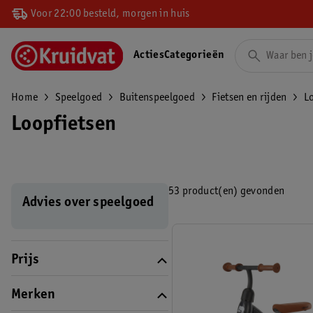
Voor 22:00 besteld, morgen in huis
Acties
Categorieën
Home
Speelgoed
Buitenspeelgoed
Fietsen en rijden
L
Loopfietsen
53 product(en) gevonden
Advies over speelgoed
Prijs
Merken