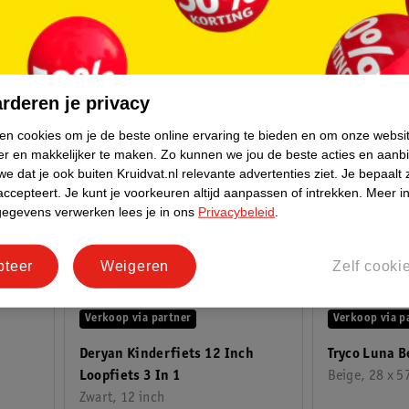
rderen je privacy
ken cookies om je de beste online ervaring te bieden en om onze websi
er en makkelijker te maken.
Zo kunnen we jou de beste acties en aanb
e dat je ook buiten Kruidvat.nl relevante advertenties ziet.
Je bepaalt 
accepteert.
Je kunt je voorkeuren altijd aanpassen of intrekken.
Meer in
gegevens verwerken lees je in ons
Privacybeleid
.
pteer
Weigeren
Zelf cooki
van
van
107
.
95
39
150
.
00
49
.
99
Verkoop via partner
Verkoop via p
Deryan Kinderfiets 12 Inch
Tryco Luna B
Loopfiets 3 In 1
Beige, 28 x 57
Zwart, 12 inch