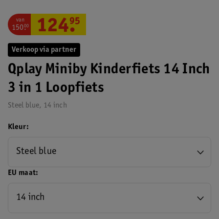
van
124
.
95
150
.
00
Verkoop via partner
Qplay Miniby Kinderfiets 14 Inch
3 in 1 Loopfiets
Steel blue, 14 inch
Kleur
Steel blue
EU maat
14 inch