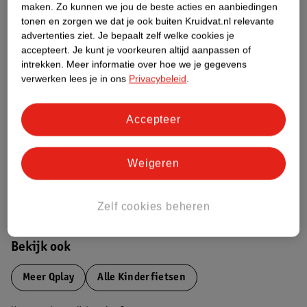
maken.
Zo kunnen we jou de beste acties en aanbiedingen
Productinformatie
tonen en zorgen we dat je ook buiten Kruidvat.nl relevante
advertenties ziet.
Je bepaalt zelf welke cookies je
Etiketinformatie
accepteert.
Je kunt je voorkeuren altijd aanpassen of
intrekken.
Meer informatie over hoe we je gegevens
verwerken lees je in ons
Privacybeleid
.
Nature Impact Score
Dit product heeft (nog) geen Nature
Accepteer
Impact Score.
Meer informatie
Weigeren
Bestel & Bezorginformatie
Zelf cookies beheren
Bekijk ook
Meer
Qplay
Alle Kinderfietsen