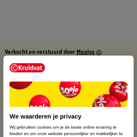
Verkocht en verstuurd door
Mooiys
Binnen 1 werkdag verstuurd
Gratis thuisbezorgd
Gratis retourneren via verkooppartner.
Gratis punten met je Kruidvat kaart
We waarderen je privacy
Over dit product
Wij gebruiken cookies om je de beste online ervaring te
bieden en om onze website persoonlijker en makkelijker te