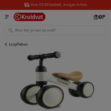
Voor 22:00 besteld, morgen in huis
0
.
00
Loopfietsen