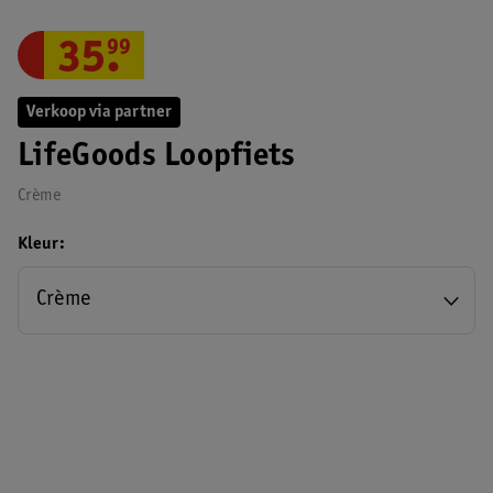
35
.
99
Verkoop via partner
LifeGoods Loopfiets
Crème
Kleur
Crème