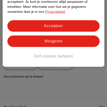
Nature Impact Score
accepteert.
Je kunt je voorkeuren altijd aanpassen of
intrekken.
Meer informatie over hoe we je gegevens
Dit product heeft (nog) geen Nature
verwerken lees je in ons
Privacybeleid
.
Impact Score.
Meer informatie
Accepteer
Bestel & Bezorginformatie
Weigeren
Bekijk ook
Zelf cookies beheren
Meer
LifeGoods
Alle Loopfietsen
Hoe controleren wij de reviews?