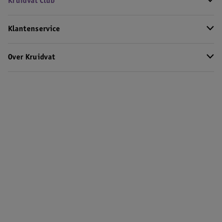
Kruidvat Club
Klantenservice
Over Kruidvat