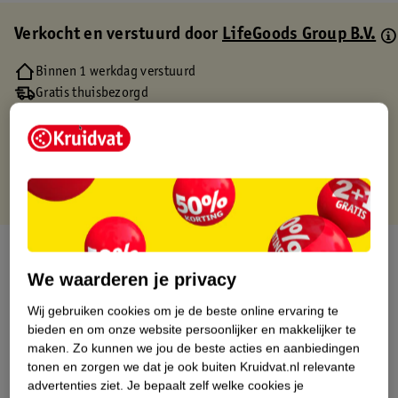
Verkocht en verstuurd door
LifeGoods Group B.V.
Binnen 1 werkdag verstuurd
Gratis thuisbezorgd
Gratis retourneren via verkooppartner.
Gratis punten met je Kruidvat kaart
Over dit product
We waarderen je privacy
Productinformatie
Wij gebruiken cookies om je de beste online ervaring te
bieden en om onze website persoonlijker en makkelijker te
Etiketinformatie
maken.
Zo kunnen we jou de beste acties en aanbiedingen
tonen en zorgen we dat je ook buiten Kruidvat.nl relevante
advertenties ziet.
Je bepaalt zelf welke cookies je