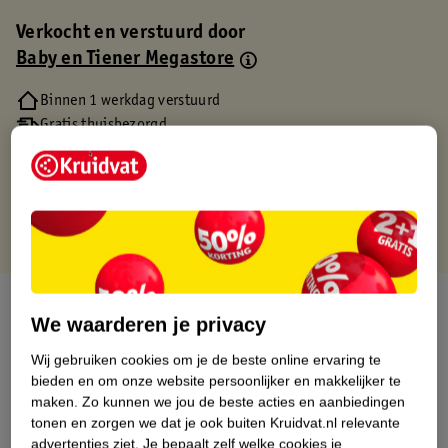
Verkocht en verstuurd door
Baby en Tiener Megastore
Binnen 1 werkdag verstuurd
Gratis thuisbezorgd
Gratis retourneren via verkooppartner.
Gratis punten met je Kruidvat kaart
Over dit product
We waarderen je privacy
Productinformatie
Wij gebruiken cookies om je de beste online ervaring te
bieden en om onze website persoonlijker en makkelijker te
maken.
Zo kunnen we jou de beste acties en aanbiedingen
Etiketinformatie
tonen en zorgen we dat je ook buiten Kruidvat.nl relevante
advertenties ziet.
Je bepaalt zelf welke cookies je