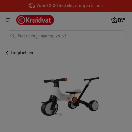
Voor 22:00 besteld, morgen in huis
0
.
00
Loopfietsen