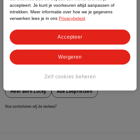
accepteert.
Je kunt je voorkeuren altijd aanpassen of
Nature Impact Score
intrekken.
Meer informatie over hoe we je gegevens
Dit product heeft (nog) geen Nature
verwerken lees je in ons
Privacybeleid
.
Impact Score.
Meer informatie
Accepteer
Bestel & Bezorginformatie
Weigeren
Zelf cookies beheren
Bekijk ook
Meer
Born Lucky
Alle Loopfietsen
Hoe controleren wij de reviews?