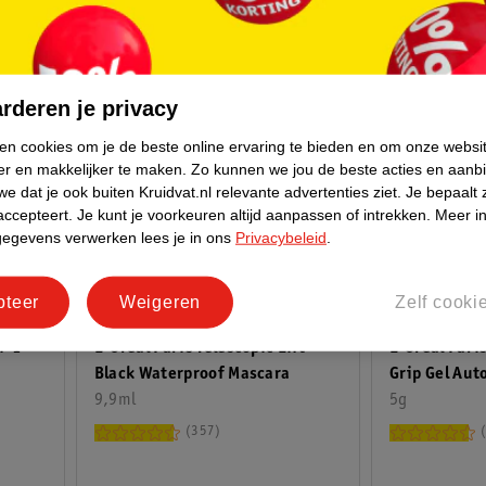
rderen je privacy
ken cookies om je de beste online ervaring te bieden en om onze websi
er en makkelijker te maken.
Zo kunnen we jou de beste acties en aanb
e dat je ook buiten Kruidvat.nl relevante advertenties ziet.
Je bepaalt 
accepteert.
Je kunt je voorkeuren altijd aanpassen of intrekken.
Meer in
gegevens verwerken lees je in ons
Privacybeleid
.
21
.
99
12
.
99
pteer
Weigeren
Zelf cooki
n-1
L'Oréal Paris Telescopic Lift
L'Oréal Paris
Black Waterproof Mascara
Grip Gel Aut
9,9ml
Black Eyelin
5g
357