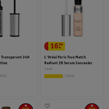
16
.
99
s Transparant 24H
L'Oréal Paris True Match
tion
Radiant 2R Serum Concealer
11ml
299
1026