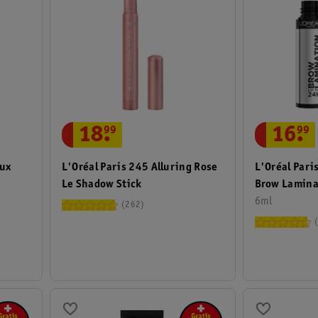
16
.
99
18
.
99
L'Oréal Pari
aux
L'Oréal Paris 245 Alluring Rose
Brow Lamina
Le Shadow Stick
6ml
262