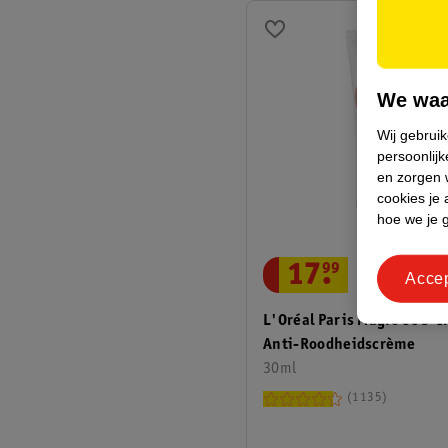
We waa
Wij gebrui
persoonlijk
en zorgen w
cookies je 
hoe we je 
17
.
99
Acce
L'Oréal Paris Magic CC 5-I
Anti-Roodheidscrème
30ml
1135