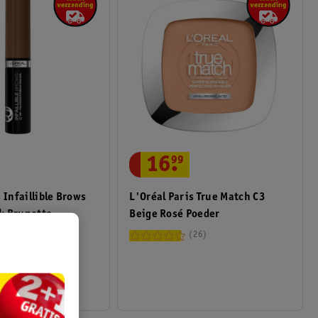
16
.
99
 Infaillible Brows
L'Oréal Paris True Match C3
k Brunette
Beige Rosé Poeder
 Wenkbrauwmascara
26
526