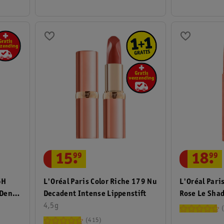
15
.
99
18
.
99
L'Oréal Paris Color Riche 179 Nu
6H
L'Oréal Pari
Decadent Intense Lippenstift
 Denim
Rose Le Sha
4,5g
415