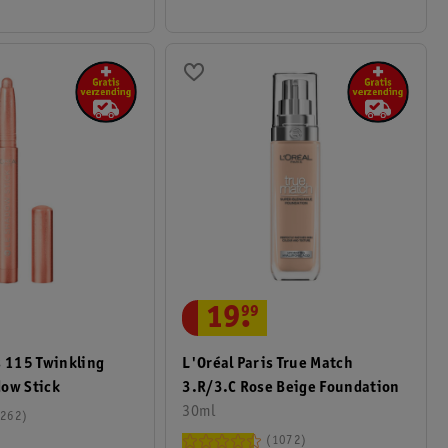
19
.
99
L'Oréal Paris True Match
s 115 Twinkling
3.R/3.C Rose Beige Foundation
dow Stick
30ml
262
1072