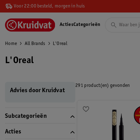
Voor 22:00 besteld, morgen in huis
Acties
Categorieën
Home
All Brands
L'Oreal
L'Oreal
291 product(en) gevonden
Advies door Kruidvat
Subcategorieën
Acties