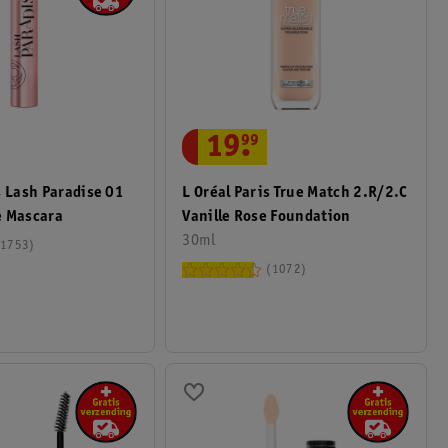
19
.
99
L Oréal Paris True Match 2.R/2.C
s Lash Paradise 01
Vanille Rose Foundation
e Mascara
30ml
1753
1072