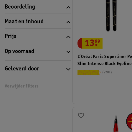
Beoordeling
Maat en inhoud
Prijs
13
.
99
Op voorraad
L’Oréal Paris Superliner P
Slim Intense Black Eyeline
Geleverd door
290
Verwijder filters