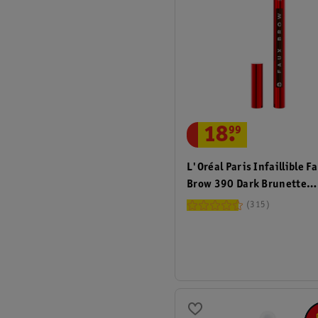
18
.
99
L'Oréal Paris Infaillible F
Brow 390 Dark Brunette
Wenkbrauwpotlood
315