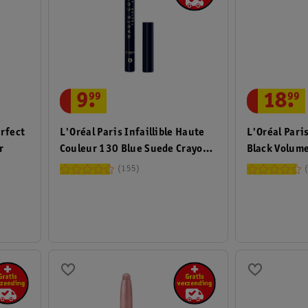
9
.
99
18
.
99
erfect
L'Oréal Paris Infaillible Haute
L'Oréal Pari
r
Couleur 130 Blue Suede Crayon
Black Volum
Khol Oogpotlood
155