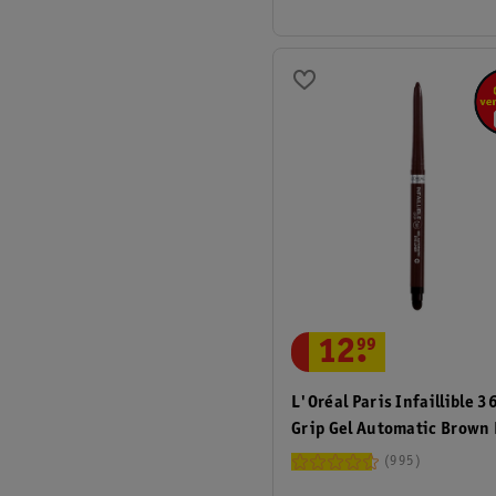
12
.
99
L'Oréal Paris Infaillible 3
Grip Gel Automatic Brown
Eyeliner
995