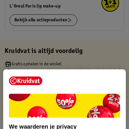
L'Oreal Paris lip make-up
Bekijk alle actieproducten
Kruidvat is altijd voordelig
Gratis ophalen in de winkel
Op werkdagen voor 22:00 uur besteld, volgende dag in huis
Gratis thuisbezorgd vanaf 50.00
Gratis retourneren binnen 30 dagen
Gratis punten met je Kruidvat kaart
We waarderen je privacy