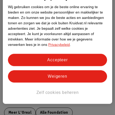
Over dit product
Wij gebruiken cookies om je de beste online ervaring te
Productinformatie
bieden en om onze website persoonlijker en makkelijker te
maken.
Zo kunnen we jou de beste acties en aanbiedingen
tonen en zorgen we dat je ook buiten Kruidvat.nl relevante
Etiketinformatie
advertenties ziet.
Je bepaalt zelf welke cookies je
accepteert.
Je kunt je voorkeuren altijd aanpassen of
intrekken.
Meer informatie over hoe we je gegevens
Nature Impact Score
verwerken lees je in ons
Privacybeleid
.
Dit product heeft (nog) geen Nature
Impact Score.
Accepteer
Meer informatie
Weigeren
Bestel & Bezorginformatie
Zelf cookies beheren
Bekijk ook
Meer
L'Oreal
Alle Foundation