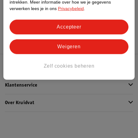
Bekijk ook
intrekken.
Meer informatie over hoe we je gegevens
verwerken lees je in ons
Privacybeleid
.
Meer
L'Oreal
Alle Lipstick
Accepteer
Hoe controleren wij de reviews?
Weigeren
Zelf cookies beheren
Kruidvat Club
Klantenservice
Over Kruidvat