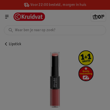
Voor 22:00 besteld, morgen in huis
0
.
00
Lipstick