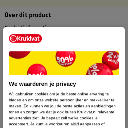
Over dit product
Productinformatie
Etiketinformatie
Nature Impact Score
Dit product heeft (nog) geen Nature
Impact Score.
We waarderen je privacy
Meer informatie
Wij gebruiken cookies om je de beste online ervaring te
bieden en om onze website persoonlijker en makkelijker te
Bestel & Bezorginformatie
maken.
Zo kunnen we jou de beste acties en aanbiedingen
tonen en zorgen we dat je ook buiten Kruidvat.nl relevante
advertenties ziet.
Je bepaalt zelf welke cookies je
accepteert.
Je kunt je voorkeuren altijd aanpassen of