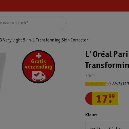
B Very Light 5-in-1 Transforming Skin Corrector
L'Oréal Pari
Transformin
30ml
113
(4.39/5)
17
.
99
Kleur