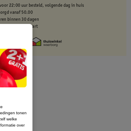
oor 22:00 uur besteld, volgende dag in huis
zorgd vanaf 50.00
eren binnen 30 dagen
met je Kruidvat kaart
te
iedingen tonen
zelf welke
formatie over