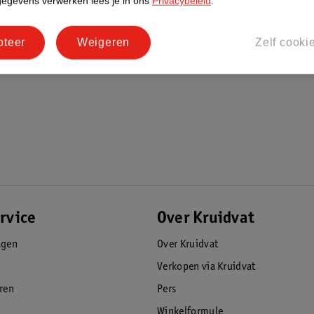
gegevens verwerken lees je in ons
Privacybeleid
.
pteer
Weigeren
Zelf cooki
rvice
Over Kruidvat
agen
Over Kruidvat
Verkopen via Kruidvat
eren
Pers
Winkelformule