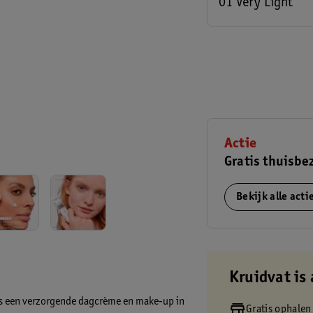
01 Very Light
Actie
Gratis thuisbe
Bekijk alle act
Kruidvat is 
 is een verzorgende dagcrème en make-up in
Gratis ophalen