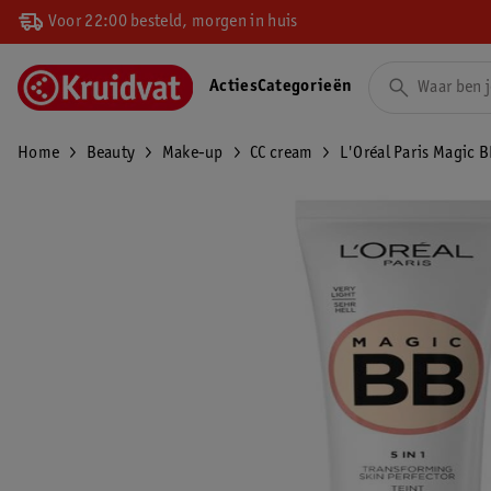
Voor 22:00 besteld, morgen in huis
Acties
Categorieën
Home
Beauty
Make-up
CC cream
L'Oréal Paris Magic B