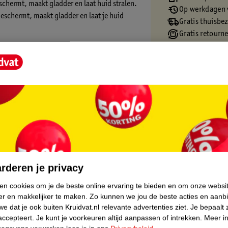
eschermt, maakt gladder en laat huid stralen.
Op werkdagen v
 beschermt, maakt gladder en laat je huid
Gratis thuisbe
Gratis retourn
Gratis punten 
 L'Oréal Paris. Deze crème heeft een lichte
opvallen. Daarnaast zorgt de formule voor
crème verandert van kleur bij het
blijft de hele dag zitten, voelt
forming Skin Corrector?
rgang van je kaaklijn naar je hals. Kies de
core.
en optimale applicatie.
rderen je privacy
f een make-upspons en blend met je huid.
ken cookies om je de beste online ervaring te bieden en om onze websi
er en makkelijker te maken.
Zo kunnen we jou de beste acties en aanb
e dat je ook buiten Kruidvat.nl relevante advertenties ziet.
Je bepaalt 
accepteert.
Je kunt je voorkeuren altijd aanpassen of intrekken.
Meer in