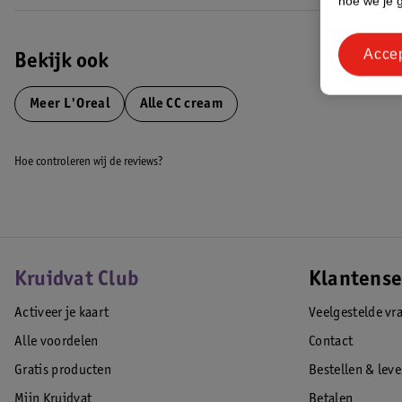
hoe we je 
Acce
Bekijk ook
Meer
L'Oreal
Alle CC cream
Hoe controleren wij de reviews?
Kruidvat Club
Klantense
Activeer je kaart
Veelgestelde vr
Alle voordelen
Contact
Gratis producten
Bestellen & lev
Mijn Kruidvat
Betalen