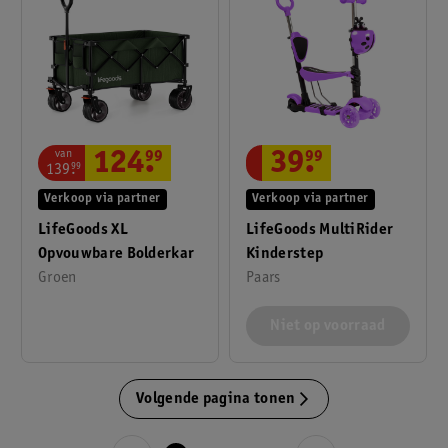
van
124
.
99
39
.
99
139
.
99
Verkoop via partner
Verkoop via partner
LifeGoods XL
LifeGoods MultiRider
Opvouwbare Bolderkar
Kinderstep
Groen
Paars
Niet op voorraad
Volgende pagina tonen