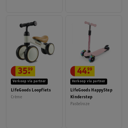
44
.
99
35
.
99
Verkoop via partner
Verkoop via partner
LifeGoods HappyStep
LifeGoods Loopfiets
Kinderstep
Crème
Pastelroze