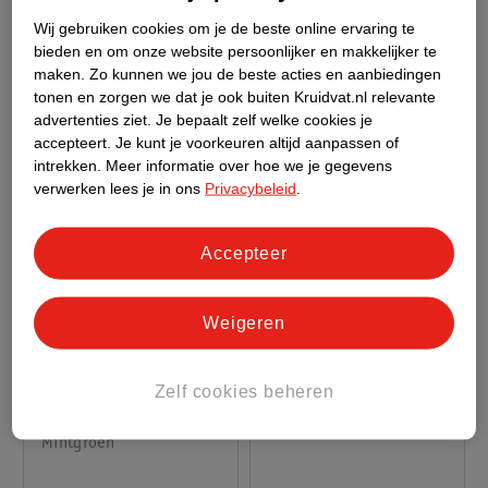
Blauw
Donkergrijs
Wij gebruiken cookies om je de beste online ervaring te
bieden en om onze website persoonlijker en makkelijker te
maken.
Zo kunnen we jou de beste acties en aanbiedingen
tonen en zorgen we dat je ook buiten Kruidvat.nl relevante
advertenties ziet.
Je bepaalt zelf welke cookies je
accepteert.
Je kunt je voorkeuren altijd aanpassen of
intrekken.
Meer informatie over hoe we je gegevens
verwerken lees je in ons
Privacybeleid
.
Accepteer
van
46
.
99
44
.
99
Weigeren
59
.
99
Verkoop via partner
Verkoop via partner
Zelf cookies beheren
LifeGoods HappyStep
LifeGoods Loopfiets
Kinderstep
Marineblauw
Mintgroen