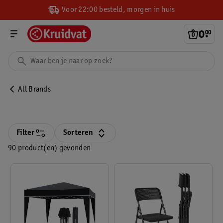
Voor 22:00 besteld, morgen in huis
0
.
00
All Brands
Filter
Sorteren
90 product(en) gevonden