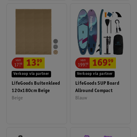
van
van
13
.
99
169
.
99
17
.
99
199
.
99
Verkoop via partner
Verkoop via partner
LifeGoods Buitenkleed
LifeGoods SUP Board
120x180cm Beige
Allround Compact
Beige
Blauw