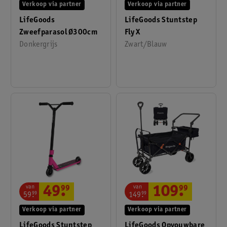
Verkoop via partner
Verkoop via partner
LifeGoods
LifeGoods Stuntstep
Zweefparasol Ø300cm
Fly X
Donkergrijs
Zwart/Blauw
van
van
49
.
99
109
.
99
59
.
99
149
.
99
Verkoop via partner
Verkoop via partner
LifeGoods Stuntstep
LifeGoods Opvouwbare