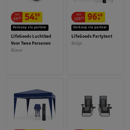
van
van
54
.
99
96
.
49
69
.
99
109
.
99
Verkoop via partner
Verkoop via partner
LifeGoods Luchtbed
LifeGoods Partytent
Voor Twee Personen
Beige
Blauw