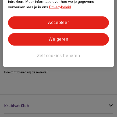
intrekken.
Meer informatie over hoe we je gegevens
Impact Score.
verwerken lees je in ons
Privacybeleid
.
Meer informatie
Accepteer
Bestel & Bezorginformatie
Weigeren
Bekijk ook
Zelf cookies beheren
Meer
LifeGoods
Alle Zitkussens
Hoe controleren wij de reviews?
Kruidvat Club