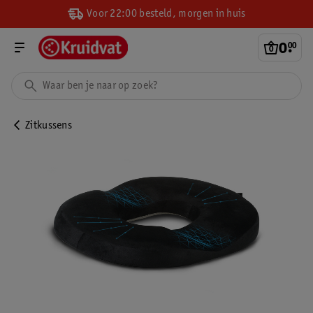
Voor 22:00 besteld, morgen in huis
0
.
00
Zitkussens