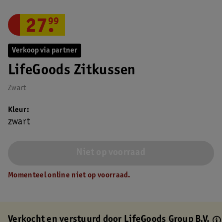
27
.
99
Verkoop via partner
LifeGoods Zitkussen
Zwart
Kleur
zwart
Niet op voorraad
Momenteel online niet op voorraad.
Verkocht en verstuurd door
LifeGoods Group B.V.