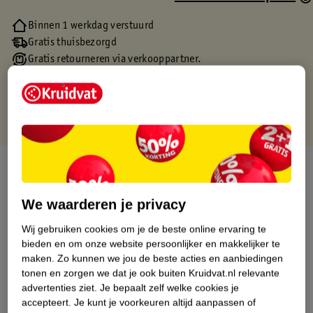
Binnen 1 werkdag verstuurd
Gratis thuisbezorgd
Gratis retourneren via verkooppartner.
Gratis punten met je Kruidvat kaart
Over dit product
Productinformatie
We waarderen je privacy
Wij gebruiken cookies om je de beste online ervaring te
Etiketinformatie
bieden en om onze website persoonlijker en makkelijker te
maken.
Zo kunnen we jou de beste acties en aanbiedingen
tonen en zorgen we dat je ook buiten Kruidvat.nl relevante
Nature Impact Score
advertenties ziet.
Je bepaalt zelf welke cookies je
accepteert.
Je kunt je voorkeuren altijd aanpassen of
Dit product heeft (nog) geen Nature